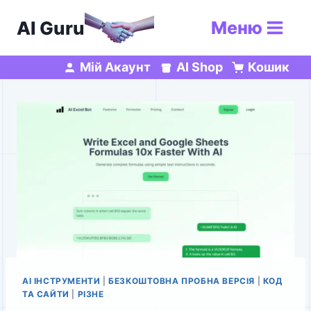
Перейти
AI Guru
Меню
до
вмісту
Мій Акаунт
AI Shop
Кошик
AI ІНСТРУМЕНТИ
|
БЕЗКОШТОВНА ПРОБНА ВЕРСІЯ
|
КОД
ТА САЙТИ
|
РІЗНЕ