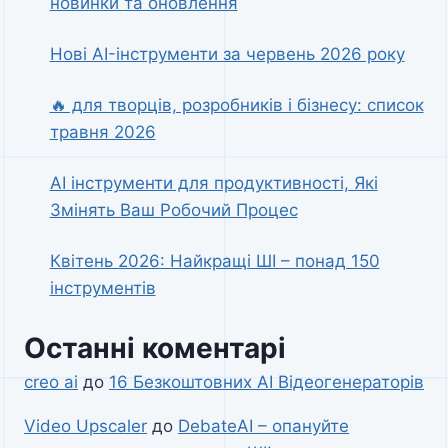
новинки та оновлення
Нові AI-інструменти за червень 2026 року
🔥 для творців, розробників і бізнесу: список
травня 2026
AI інструменти для продуктивності, Які
Змінять Ваш Робочий Процес
Квітень 2026: Найкращі ШІ – понад 150
інструментів
Останні коментарі
creo ai
до
16 Безкоштовних AI Відеогенераторів
Video Upscaler
до
DebateAI – опануйте