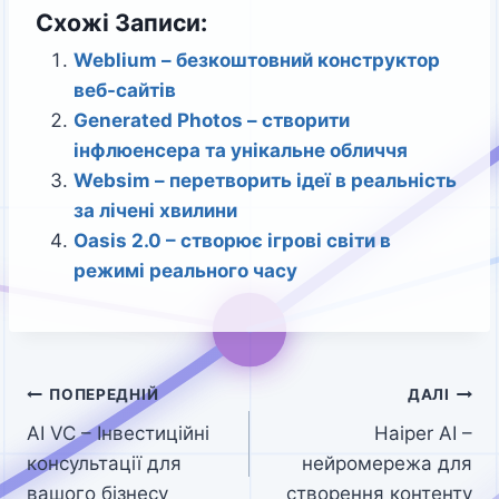
Схожі Записи:
Weblium – безкоштовний конструктор
веб-сайтів
Generated Photos – створити
інфлюенсера та унікальне обличчя
Websim – перетворить ідеї в реальність
за лічені хвилини
Oasis 2.0 – створює ігрові світи в
режимі реального часу
Навігація
ПОПЕРЕДНІЙ
ДАЛІ
AI VC – Інвестиційні
Haiper AI –
записів
консультації для
нейромережа для
вашого бізнесу
створення контенту