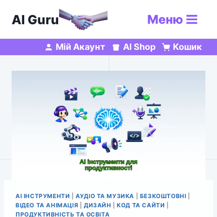
Перейти
AI Guru
Меню
до
вмісту
Мій Акаунт
AI Shop
Кошик
AI ІНСТРУМЕНТИ
|
АУДІО ТА МУЗИКА
|
БЕЗКОШТОВНІ
|
ВІДЕО ТА АНІМАЦІЯ
|
ДИЗАЙН
|
КОД ТА САЙТИ
|
ПРОДУКТИВНІСТЬ ТА ОСВІТА