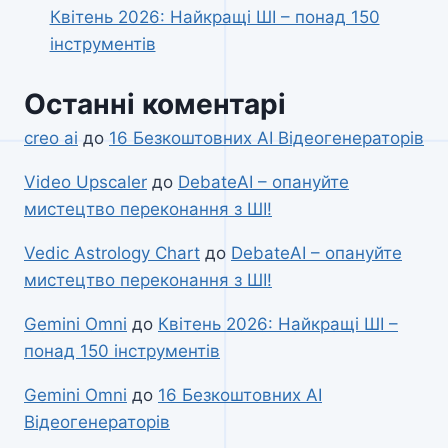
Квітень 2026: Найкращі ШІ – понад 150
інструментів
Останні коментарі
creo ai
до
16 Безкоштовних AI Відеогенераторів
Video Upscaler
до
DebateAI – опануйте
мистецтво переконання з ШІ!
Vedic Astrology Chart
до
DebateAI – опануйте
мистецтво переконання з ШІ!
Gemini Omni
до
Квітень 2026: Найкращі ШІ –
понад 150 інструментів
Gemini Omni
до
16 Безкоштовних AI
Відеогенераторів