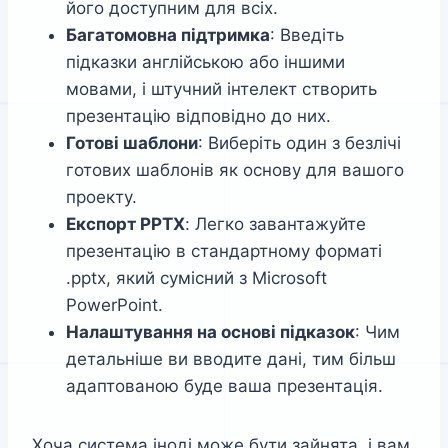
його доступним для всіх.
Багатомовна підтримка
: Введіть
підказки англійською або іншими
мовами, і штучний інтелект створить
презентацію відповідно до них.
Готові шаблони
: Виберіть один з безлічі
готових шаблонів як основу для вашого
проекту.
Експорт PPTX
: Легко завантажуйте
презентацію в стандартному форматі
.pptx, який сумісний з Microsoft
PowerPoint.
Налаштування на основі підказок
: Чим
детальніше ви вводите дані, тим більш
адаптованою буде ваша презентація.
Хоча система іноді може бути зайнята, і вам