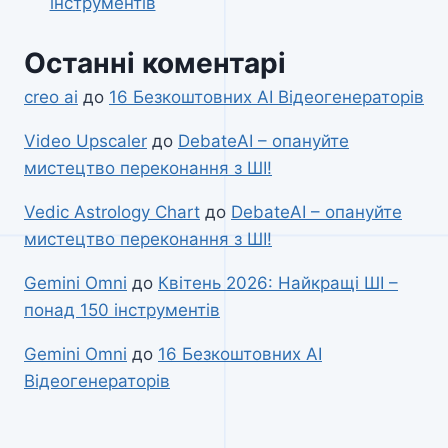
інструментів
Останні коментарі
creo ai
до
16 Безкоштовних AI Відеогенераторів
Video Upscaler
до
DebateAI – опануйте
мистецтво переконання з ШІ!
Vedic Astrology Chart
до
DebateAI – опануйте
мистецтво переконання з ШІ!
Gemini Omni
до
Квітень 2026: Найкращі ШІ –
понад 150 інструментів
Gemini Omni
до
16 Безкоштовних AI
Відеогенераторів