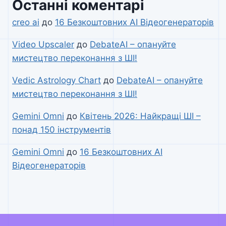
Останні коментарі
creo ai
до
16 Безкоштовних AI Відеогенераторів
Video Upscaler
до
DebateAI – опануйте
мистецтво переконання з ШІ!
Vedic Astrology Chart
до
DebateAI – опануйте
мистецтво переконання з ШІ!
Gemini Omni
до
Квітень 2026: Найкращі ШІ –
понад 150 інструментів
Gemini Omni
до
16 Безкоштовних AI
Відеогенераторів