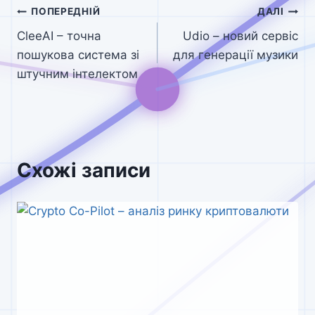
Навігація
ПОПЕРЕДНІЙ
ДАЛІ
CleeAI – точна
Udio – новий сервіс
записів
пошукова система зі
для генерації музики
штучним інтелектом
Схожі записи