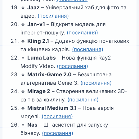
🔹
Jaaz
– Універсальний хаб для фото та
відео.
(посилання)
🔹
Jan-v1
– Відкрита модель для
інтернет-пошуку.
(посилання)
🔹
Kling 2.1
– Додано функцію початкових
та кінцевих кадрів.
(посилання)
🔹
Luma Labs
– Нова функція Ray2
Modify Video.
(посилання)
🔹
Matrix-Game 2.0
– Безкоштовна
альтернатива Genie 3.
(посилання)
🔹
Mirage 2
– Створення величезних 3D-
світів за хвилину.
(посилання)
🔹
Mistral Medium 3.1
– Нова версія
моделі.
(посилання)
🔹
Nas
– ШІ-асистент для запуску
бізнесу.
(посилання)