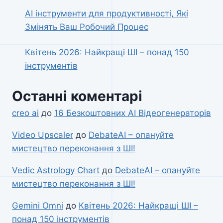
AI інструменти для продуктивності, Які
Змінять Ваш Робочий Процес
Квітень 2026: Найкращі ШІ – понад 150
інструментів
Останні коментарі
creo ai
до
16 Безкоштовних AI Відеогенераторів
Video Upscaler
до
DebateAI – опануйте
мистецтво переконання з ШІ!
Vedic Astrology Chart
до
DebateAI – опануйте
мистецтво переконання з ШІ!
Gemini Omni
до
Квітень 2026: Найкращі ШІ –
понад 150 інструментів