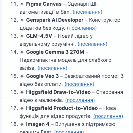
🔹
Figma Canvas
– Сценарії ШІ-
автоматизації в Sim.
(посилання)
🔹
Genspark AI Developer
– Конструктор
додатків без коду.
(посилання)
🔹
GLM-4.5V
– Новий лідер у
візуальному розумінні.
(посилання)
🔹
Google Gemma 3 270M
–
Надкомпактна модель для слабкого
заліза.
(посилання)
🔹
Google Veo 3
– Безкоштовний промо: 3
відео без оплати.
(посилання)
🔹
Higgsfield Draw-to-Video
– Створення
відео з малюнків.
(посилання)
🔹
Higgsfield Product-to-Video
– Нова
функція для відео продуктів.
(посилання)
🔹
Imagen 4
– Випущена з підтримкою
режиму Fast.
(посилання)