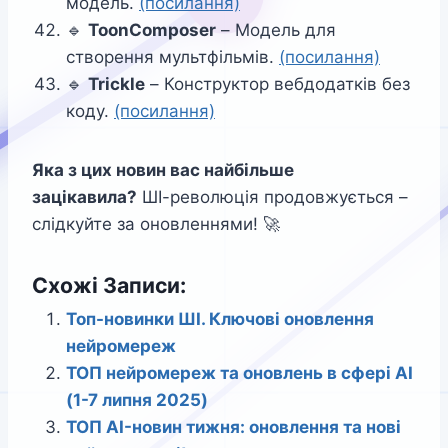
модель.
(посилання)
🔹
ToonComposer
– Модель для
створення мультфільмів.
(посилання)
🔹
Trickle
– Конструктор вебдодатків без
коду.
(посилання)
Яка з цих новин вас найбільше
зацікавила?
ШІ-революція продовжується –
слідкуйте за оновленнями! 🚀
Схожі Записи:
Топ-новинки ШІ. Ключові оновлення
нейромереж
ТОП нейромереж та оновлень в сфері AI
(1-7 липня 2025)
ТОП AI-новин тижня: оновлення та нові