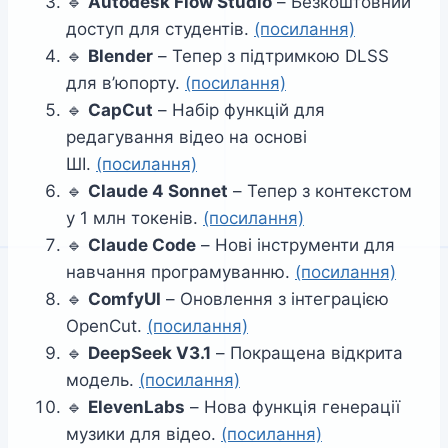
🔹
Autodesk Flow Studio
– Безкоштовний
доступ для студентів.
(посилання)
🔹
Blender
– Тепер з підтримкою DLSS
для в’юпорту.
(посилання)
🔹
CapCut
– Набір функцій для
редагування відео на основі
ШІ.
(посилання)
🔹
Claude 4 Sonnet
– Тепер з контекстом
у 1 млн токенів.
(посилання)
🔹
Claude Code
– Нові інструменти для
навчання програмуванню.
(посилання)
🔹
ComfyUI
– Оновлення з інтеграцією
OpenCut.
(посилання)
🔹
DeepSeek V3.1
– Покращена відкрита
модель.
(посилання)
🔹
ElevenLabs
– Нова функція генерації
музики для відео.
(посилання)