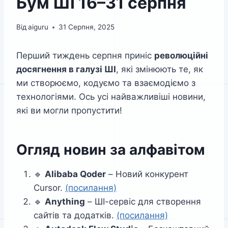
Бум ШІ 16–31 серпня
Від
aiguru
31 Серпня, 2025
Перший тиждень серпня приніс
революційні
досягнення в галузі ШІ
, які змінюють те, як
ми створюємо, кодуємо та взаємодіємо з
технологіями. Ось усі найважливіші новини,
які ви могли пропустити!
Огляд новин за алфавітом
🔹
Alibaba Qoder
– Новий конкурент
Cursor.
(посилання)
🔹
Anything
– ШІ-сервіс для створення
сайтів та додатків.
(посилання)