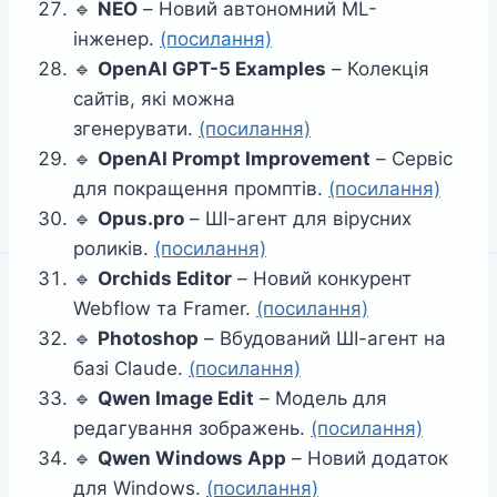
🔹
NEO
– Новий автономний ML-
інженер.
(посилання)
🔹
OpenAI GPT-5 Examples
– Колекція
сайтів, які можна
згенерувати.
(посилання)
🔹
OpenAI Prompt Improvement
– Сервіс
для покращення промптів.
(посилання)
🔹
Opus.pro
– ШІ-агент для вірусних
роликів.
(посилання)
🔹
Orchids Editor
– Новий конкурент
Webflow та Framer.
(посилання)
🔹
Photoshop
– Вбудований ШІ-агент на
базі Claude.
(посилання)
🔹
Qwen Image Edit
– Модель для
редагування зображень.
(посилання)
🔹
Qwen Windows App
– Новий додаток
для Windows.
(посилання)