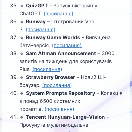
🔹
QuizGPT
– Запуск вікторин у
ChatGPT.
(посилання)
🔹
Runway
– Інтегрований Veo
3.
(посилання)
🔹
Runway Game Worlds
– Випущена
бета-версія.
(посилання)
🔹
Sam Altman Announcement
– 3000
запитів на тиждень для користувачів
Plus.
(посилання)
🔹
Strawberry Browser
– Новий ШІ-
браузер.
(посилання)
🔹
System Prompts Repository
– Колекція
з понад 6500 системних
промптів.
(посилання)
🔹
Tencent Hunyuan-Large-Vision
–
Просунута мультимодальна