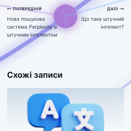
Навігація
ПОПЕРЕДНІЙ
ДАЛІ
Нова пошукова
Що таке штучний
записів
система Perplexity зі
інтелект?
штучним інтелектом
Схожі записи