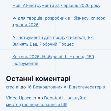
Нові AI-інструменти за червень 2026 року
🔥 для творців, розробників і бізнесу: список
травня 2026
AI інструменти для продуктивності, Які
Змінять Ваш Робочий Процес
Квітень 2026: Найкращі ШІ – понад 150
інструментів
Останні коментарі
creo ai
до
16 Безкоштовних AI Відеогенераторів
Video Upscaler
до
DebateAI – опануйте
мистецтво переконання з ШІ!