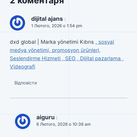
2 коментаря
dijital ajans
:
1 Лютого, 2026 о 1:54 pm
dxd global | Marka yönetimi Kıbrıs
, sosyal
medya yönetimi, promosyon ürünleri,
Seslendirme Hizmeti , SEO , Dijital pazarlama ,
Videografi
Відповісти
aiguru
:
6 Лютого, 2026 о 10:36 am