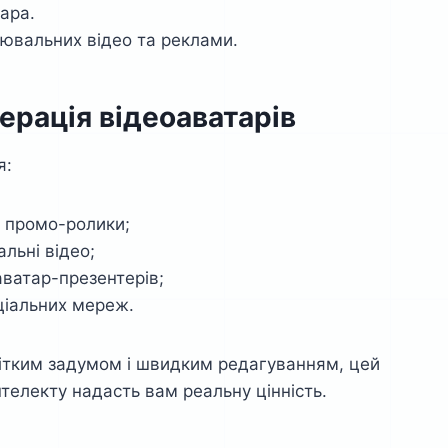
тара.
нювальних відео та реклами.
нерація відеоаватарів
я:
і промо-ролики;
льні відео;
аватар-презентерів;
оціальних мереж.
 чітким задумом і швидким редагуванням, цей
нтелекту надасть вам реальну цінність.