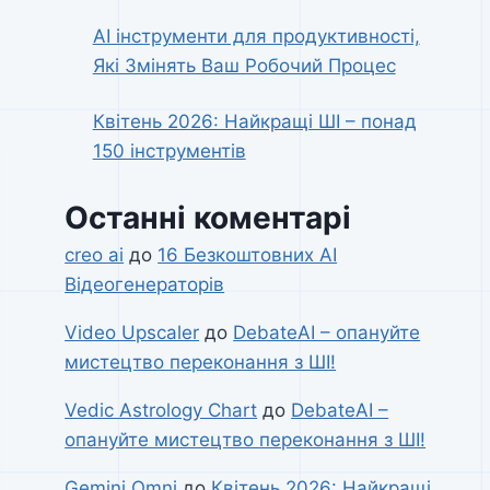
AI інструменти для продуктивності,
Які Змінять Ваш Робочий Процес
Квітень 2026: Найкращі ШІ – понад
150 інструментів
Останні коментарі
creo ai
до
16 Безкоштовних AI
Відеогенераторів
Video Upscaler
до
DebateAI – опануйте
мистецтво переконання з ШІ!
Vedic Astrology Chart
до
DebateAI –
опануйте мистецтво переконання з ШІ!
Gemini Omni
до
Квітень 2026: Найкращі