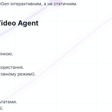
yGen інтерактивним, а не статичним.
Video Agent
інкою.
користання.
товному режимі).
ьтатами.
ї.