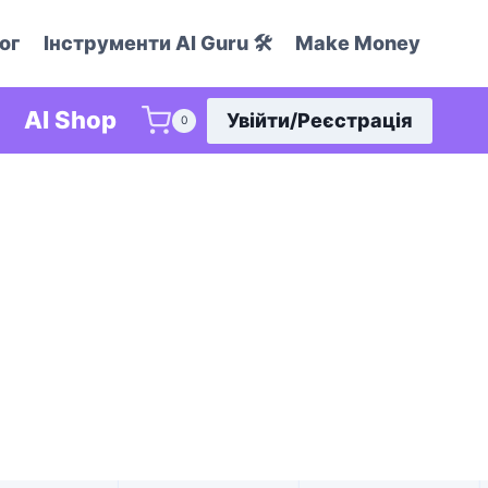
ог
Інструменти AI Guru 🛠️
Make Money
AI Shop
Увійти/Реєстрація
0