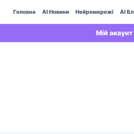
Головна
AI Новини
Нейромережі
AI Бл
Мій акаунт