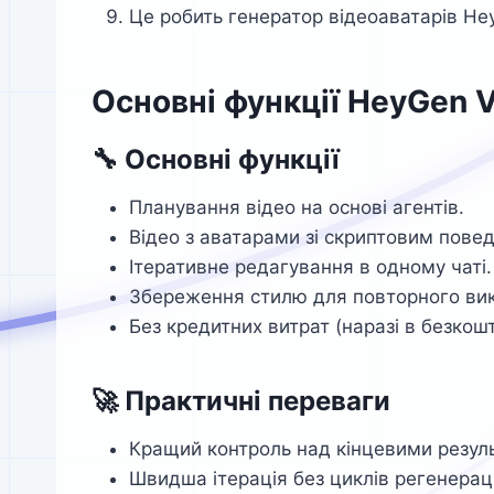
Це робить генератор відеоаватарів He
Основні функції HeyGen 
🔧 Основні функції
Планування відео на основі агентів.
Відео з аватарами зі скриптовим повед
Ітеративне редагування в одному чаті.
Збереження стилю для повторного ви
Без кредитних витрат (наразі в безкош
🚀 Практичні переваги
Кращий контроль над кінцевими резул
Швидша ітерація без циклів регенераці