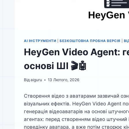
AI ІНСТРУМЕНТИ
|
БЕЗКОШТОВНА ПРОБНА ВЕРСІЯ
|
ВІ
HeyGen Video Agent: г
основі ШІ 🎬🤖
Від
aiguru
13 Лютого, 2026
Створення відео з аватарами зазвичай озн
візуальних ефектів. HeyGen Video Agent п
генерація відеоаватарів на основі штучног
агентах: перед створенням відео штучний і
поведінку аватара, а вже потім створює кі