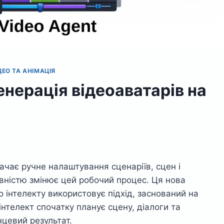
ДЕО ТА АНІМАЦІЯ
енерація відеоаватарів на
ачає ручне налаштування сценаріїв, сцен і
овністю змінює цей робочий процес. Ця нова
о інтелекту використовує підхід, заснований на
нтелект спочатку планує сцену, діалоги та
нцевий результат.