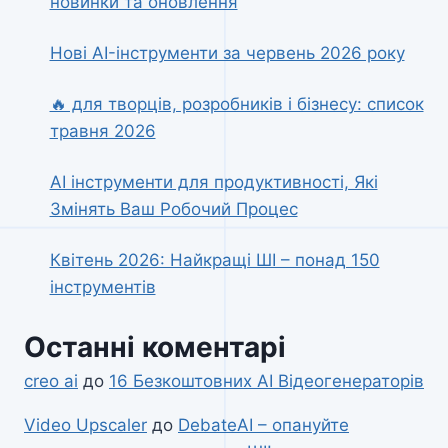
новинки та оновлення
Нові AI-інструменти за червень 2026 року
🔥 для творців, розробників і бізнесу: список
травня 2026
AI інструменти для продуктивності, Які
Змінять Ваш Робочий Процес
Квітень 2026: Найкращі ШІ – понад 150
інструментів
Останні коментарі
creo ai
до
16 Безкоштовних AI Відеогенераторів
Video Upscaler
до
DebateAI – опануйте