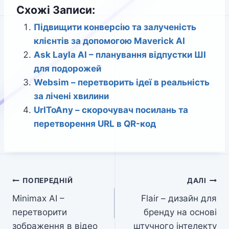
Схожі Записи:
Підвищити конверсію та залученість
клієнтів за допомогою Maverick AI
Ask Layla AI – планування відпустки ШІ
для подорожей
Websim – перетворить ідеї в реальність
за лічені хвилини
UrlToAny – скорочувач посилань та
перетворення URL в QR-код
Навігація
ПОПЕРЕДНІЙ
ДАЛІ
Minimax AI –
Flair – дизайн для
записів
перетворити
бренду на основі
зображення в відео
штучного інтелекту