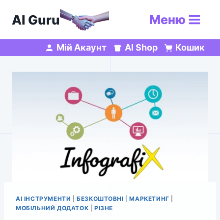
Перейти
AI Guru
Меню
до
вмісту
Мій Акаунт
AI Shop
Кошик
AI ІНСТРУМЕНТИ
|
БЕЗКОШТОВНІ
|
МАРКЕТИНГ
|
МОБІЛЬНИЙ ДОДАТОК
|
РІЗНЕ