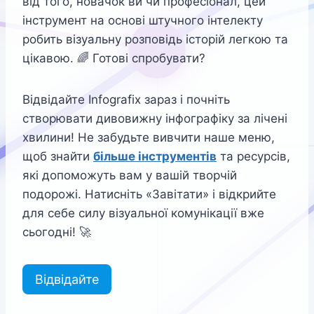
від того, новачок ви чи професіонал, цей
інструмент на основі штучного інтелекту
робить візуальну розповідь історій легкою та
цікавою. 🌈 Готові спробувати?
Відвідайте Infografix зараз і почніть
створювати дивовижну інфографіку за лічені
хвилини! Не забудьте вивчити наше меню,
щоб знайти
більше інструментів
та ресурсів,
які допоможуть вам у вашій творчій
подорожі. Натисніть «Завітати» і відкрийте
для себе силу візуальної комунікації вже
сьогодні! 🚀
Відвідайте