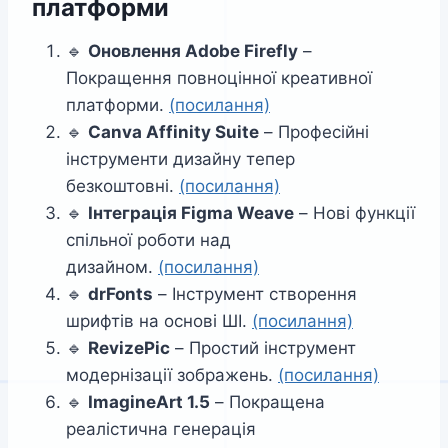
платформи
🔹
Оновлення Adobe Firefly
–
Покращення повноцінної креативної
платформи.
(посилання)
🔹
Canva Affinity Suite
– Професійні
інструменти дизайну тепер
безкоштовні.
(посилання)
🔹
Інтеграція Figma Weave
– Нові функції
спільної роботи над
дизайном.
(посилання)
🔹
drFonts
– Інструмент створення
шрифтів на основі ШІ.
(посилання)
🔹
RevizePic
– Простий інструмент
модернізації зображень.
(посилання)
🔹
ImagineArt 1.5
– Покращена
реалістична генерація