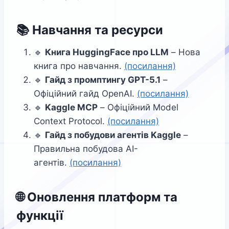
📚
Навчання та ресурси
🔹
Книга HuggingFace про LLM
– Нова
книга про навчання.
(посилання)
🔹
Гайд з промптингу GPT-5.1
–
Офіційний гайд OpenAI.
(посилання)
🔹
Kaggle MCP
– Офіційний Model
Context Protocol.
(посилання)
🔹
Гайд з побудови агентів Kaggle
–
Правильна побудова AI-
агентів.
(посилання)
🌐
Оновлення платформ та
функції