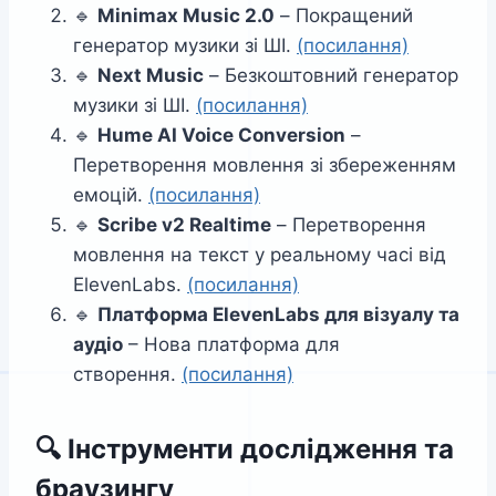
🔹
Minimax Music 2.0
– Покращений
генератор музики зі ШІ.
(посилання)
🔹
Next Music
– Безкоштовний генератор
музики зі ШІ.
(посилання)
🔹
Hume AI Voice Conversion
–
Перетворення мовлення зі збереженням
емоцій.
(посилання)
🔹
Scribe v2 Realtime
– Перетворення
мовлення на текст у реальному часі від
ElevenLabs.
(посилання)
🔹
Платформа ElevenLabs для візуалу та
аудіо
– Нова платформа для
створення.
(посилання)
🔍
Інструменти дослідження та
браузингу