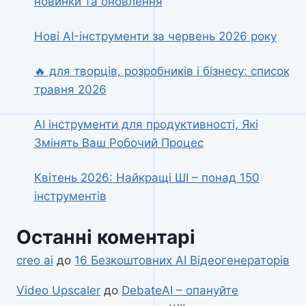
новинки та оновлення
Нові AI-інструменти за червень 2026 року
🔥 для творців, розробників і бізнесу: список
травня 2026
AI інструменти для продуктивності, Які
Змінять Ваш Робочий Процес
Квітень 2026: Найкращі ШІ – понад 150
інструментів
Останні коментарі
creo ai
до
16 Безкоштовних AI Відеогенераторів
Video Upscaler
до
DebateAI – опануйте