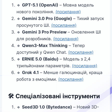
🔹
GPT-5.1 (OpenAI)
– Мовна модель
нового покоління.
(посилання)
🔹
Gemini 3.0 Pro (Google)
– Тихий запуск
просунутого ШІ.
(посилання)
🔹
Gemini 3 Pro Preview
– Оновлення ШІ
для розробників.
(посилання)
🔹
Qwen3-Max Thinking
– Тепер
доступний у Qwen Chat.
(посилання)
🔹
ERNIE 5.0 (Baidu)
– Модель з 2,4
трильйонами параметрів.
(посилання)
🔹
Grok 4.1
– Менше галюцинацій, краща
робота з емоціями.
(посилання)
🛠️
Спеціалізовані інструменти
🔹
Seed3D 1.0 (Bytedance)
– Новий 3D-