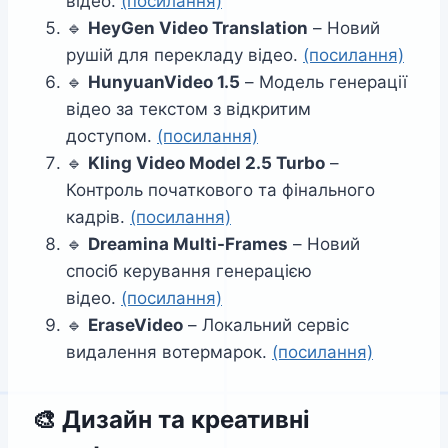
відео.
(посилання)
🔹
HeyGen Video Translation
– Новий
рушій для перекладу відео.
(посилання)
🔹
HunyuanVideo 1.5
– Модель генерації
відео за текстом з відкритим
доступом.
(посилання)
🔹
Kling Video Model 2.5 Turbo
–
Контроль початкового та фінального
кадрів.
(посилання)
🔹
Dreamina Multi-Frames
– Новий
спосіб керування генерацією
відео.
(посилання)
🔹
EraseVideo
– Локальний сервіс
видалення вотермарок.
(посилання)
🎨
Дизайн та креативні