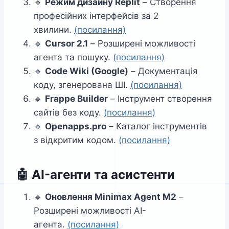
🔹
Режим дизайну Replit
– Створення
професійних інтерфейсів за 2
хвилини.
(посилання)
🔹
Cursor 2.1
– Розширені можливості
агента та пошуку.
(посилання)
🔹
Code Wiki (Google)
– Документація
коду, згенерована ШІ.
(посилання)
🔹
Frappe Builder
– Інструмент створення
сайтів без коду.
(посилання)
🔹
Openapps.pro
– Каталог інструментів
з відкритим кодом.
(посилання)
🤖
AI-агенти та асистенти
🔹
Оновлення Minimax Agent M2
–
Розширені можливості AI-
агента.
(посилання)