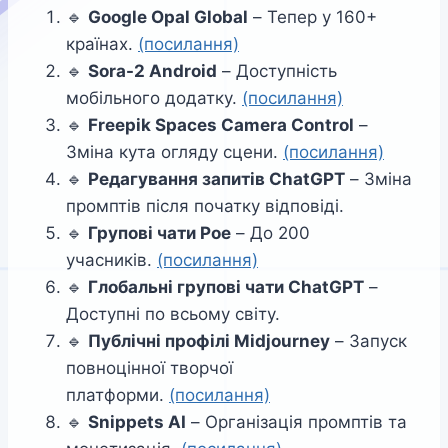
🔹
Google Opal Global
– Тепер у 160+
країнах.
(посилання)
🔹
Sora-2 Android
– Доступність
мобільного додатку.
(посилання)
🔹
Freepik Spaces Camera Control
–
Зміна кута огляду сцени.
(посилання)
🔹
Редагування запитів ChatGPT
– Зміна
промптів після початку відповіді.
🔹
Групові чати Poe
– До 200
учасників.
(посилання)
🔹
Глобальні групові чати ChatGPT
–
Доступні по всьому світу.
🔹
Публічні профілі Midjourney
– Запуск
повноцінної творчої
платформи.
(посилання)
🔹
Snippets AI
– Організація промптів та