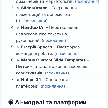
дизайнерів та маркетологів.
(посилання)
🔹
SlidesOrator
– Покращення
презентацій за допомогою
ШІ.
(посилання)
🔹
HandtextAI
– Перетворення
надрукованого тексту на
рукописний.
(посилання)
🔹
Freepik Spaces
– Платформа
командної роботи.
(посилання)
🔹
Manus Custom Slide Templates
–
Підтримка завантаження шаблонів
користувачів.
(посилання)
🔹
Notion 3.1
– Оновлення
платформи.
(посилання)
🧠
AI-моделі та платформи