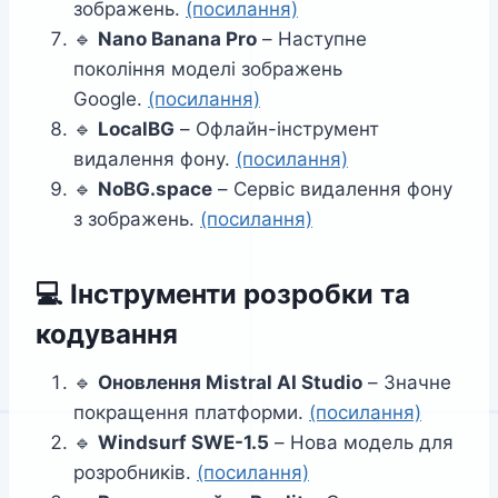
зображень.
(посилання)
🔹
Nano Banana Pro
– Наступне
покоління моделі зображень
Google.
(посилання)
🔹
LocalBG
– Офлайн-інструмент
видалення фону.
(посилання)
🔹
NoBG.space
– Сервіс видалення фону
з зображень.
(посилання)
💻
Інструменти розробки та
кодування
🔹
Оновлення Mistral AI Studio
– Значне
покращення платформи.
(посилання)
🔹
Windsurf SWE-1.5
– Нова модель для
розробників.
(посилання)