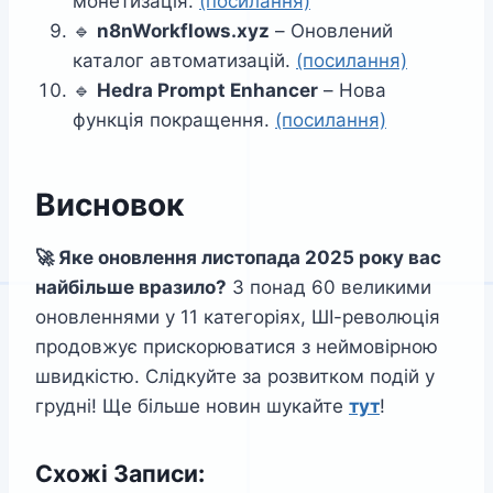
монетизація.
(посилання)
🔹
n8nWorkflows.xyz
– Оновлений
каталог автоматизацій.
(посилання)
🔹
Hedra Prompt Enhancer
– Нова
функція покращення.
(посилання)
Висновок
🚀 Яке оновлення листопада 2025 року вас
найбільше вразило?
З понад 60 великими
оновленнями у 11 категоріях, ШІ-революція
продовжує прискорюватися з неймовірною
швидкістю. Слідкуйте за розвитком подій у
грудні! Ще більше новин шукайте
тут
!
Схожі Записи: