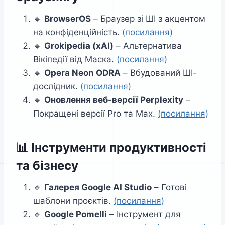
🔹
BrowserOS
– Браузер зі ШІ з акцентом
на конфіденційність.
(посилання)
🔹
Grokipedia (xAI)
– Альтернатива
Вікіпедії від Маска.
(посилання)
🔹
Opera Neon ODRA
– Вбудований ШІ-
дослідник.
(посилання)
🔹
Оновлення веб-версії Perplexity
–
Покращені версії Pro та Max.
(посилання)
📊
Інструменти продуктивності
та бізнесу
🔹
Галерея Google AI Studio
– Готові
шаблони проєктів.
(посилання)
🔹
Google Pomelli
– Інструмент для