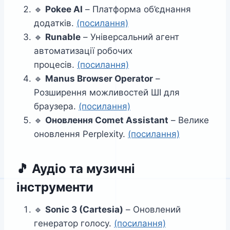
🔹
Pokee AI
– Платформа об’єднання
додатків.
(посилання)
🔹
Runable
– Універсальний агент
автоматизації робочих
процесів.
(посилання)
🔹
Manus Browser Operator
–
Розширення можливостей ШІ для
браузера.
(посилання)
🔹
Оновлення Comet Assistant
– Велике
оновлення Perplexity.
(посилання)
🎵
Аудіо та музичні
інструменти
🔹
Sonic 3 (Cartesia)
– Оновлений
генератор голосу.
(посилання)