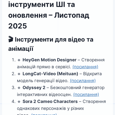
інструменти ШІ та
оновлення – Листопад
2025
🎬
Інструменти для відео та
анімації
🔹
HeyGen Motion Designer
– Створення
анімацій прямо в сервісі.
(посилання)
🔹
LongCat-Video (Meituan)
– Відкрита
модель генерації відео.
(посилання)
🔹
Odyssey 2
– Безкоштовний генератор
інтерактивних відеосцен.
(посилання)
🔹
Sora 2 Cameo Characters
– Створення
однакових персонажів у різних