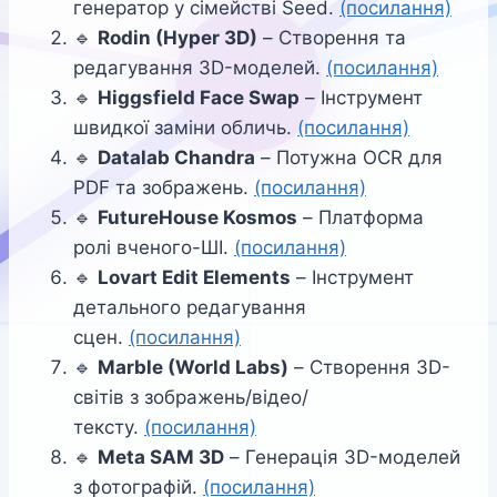
генератор у сімействі Seed.
(посилання)
🔹
Rodin (Hyper 3D)
– Створення та
редагування 3D-моделей.
(посилання)
🔹
Higgsfield Face Swap
– Інструмент
швидкої заміни обличь.
(посилання)
🔹
Datalab Chandra
– Потужна OCR для
PDF та зображень.
(посилання)
🔹
FutureHouse Kosmos
– Платформа
ролі вченого-ШІ.
(посилання)
🔹
Lovart Edit Elements
– Інструмент
детального редагування
сцен.
(посилання)
🔹
Marble (World Labs)
– Створення 3D-
світів з зображень/відео/
тексту.
(посилання)
🔹
Meta SAM 3D
– Генерація 3D-моделей
з фотографій.
(посилання)