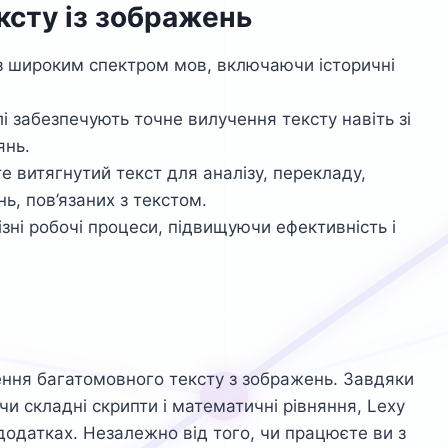
ксту із зображень
 з широким спектром мов, включаючи історичні
лі забезпечують точне вилучення тексту навіть зі
янь.
е витягнутий текст для аналізу, перекладу,
ь, пов’язаних з текстом.
різні робочі процеси, підвищуючи ефективність і
ення багатомовного тексту з зображень. Завдяки
и складні скрипти і математичні рівняння, Lexy
 додатках. Незалежно від того, чи працюєте ви з