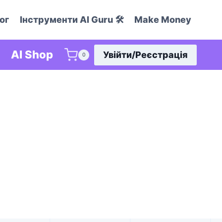
ог
Інструменти AI Guru 🛠️
Make Money
AI Shop
Увійти/Реєстрація
0