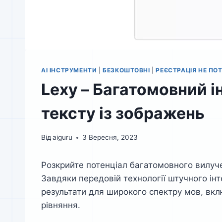
AI ІНСТРУМЕНТИ
|
БЕЗКОШТОВНІ
|
РЕЄСТРАЦІЯ НЕ ПО
Lexy – Багатомовний 
тексту із зображень
Від
aiguru
3 Вересня, 2023
Розкрийте потенціал багатомовного вилуче
Завдяки передовій технології штучного інте
результати для широкого спектру мов, вкл
рівняння.