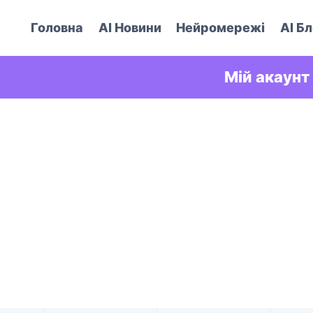
Головна
AI Новини
Нейромережі
AI Бл
Мій акаунт