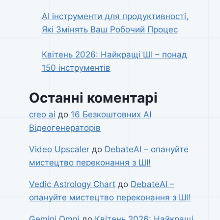
AI інструменти для продуктивності,
Які Змінять Ваш Робочий Процес
Квітень 2026: Найкращі ШІ – понад
150 інструментів
Останні коментарі
creo ai
до
16 Безкоштовних AI
Відеогенераторів
Video Upscaler
до
DebateAI – опануйте
мистецтво переконання з ШІ!
Vedic Astrology Chart
до
DebateAI –
опануйте мистецтво переконання з ШІ!
Gemini Omni
до
Квітень 2026: Найкращі