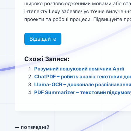
широко розповсюдженими мовами або стар
інтелекту Lexy забезпечує точне вилучення
проекти та робочі процеси. Підвищуйте про
Відвідайте
Схожі Записи:
Розумний пошуковий помічник Andi
ChatPDF – робить аналіз текстових до
Llama-OCR – досконале розпізнавання
PDF Summarizer – текстовий підсумову
Навігація
ПОПЕРЕДНІЙ