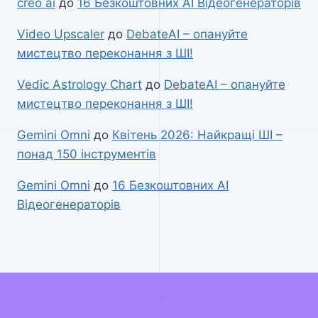
creo ai
до
16 Безкоштовних AI Відеогенераторів
Video Upscaler
до
DebateAI – опануйте
мистецтво переконання з ШІ!
Vedic Astrology Chart
до
DebateAI – опануйте
мистецтво переконання з ШІ!
Gemini Omni
до
Квітень 2026: Найкращі ШІ –
понад 150 інструментів
Gemini Omni
до
16 Безкоштовних AI
Відеогенераторів