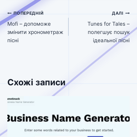
Навігація
ПОПЕРЕДНІЙ
ДАЛІ
Mofi – допоможе
Tunes for Tales –
записів
змінити хронометраж
полегшує пошук
пісні
ідеальної пісні
Схожі записи