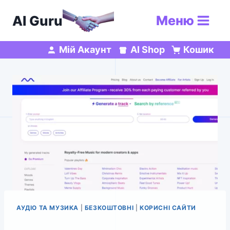
Перейти
AI Guru
Меню
до
вмісту
Мій Акаунт
AI Shop
Кошик
АУДІО ТА МУЗИКА
|
БЕЗКОШТОВНІ
|
КОРИСНІ САЙТИ