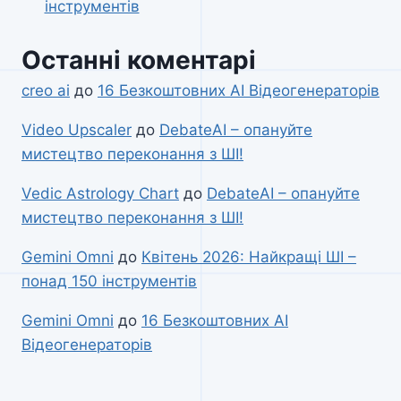
інструментів
Останні коментарі
creo ai
до
16 Безкоштовних AI Відеогенераторів
Video Upscaler
до
DebateAI – опануйте
мистецтво переконання з ШІ!
Vedic Astrology Chart
до
DebateAI – опануйте
мистецтво переконання з ШІ!
Gemini Omni
до
Квітень 2026: Найкращі ШІ –
понад 150 інструментів
Gemini Omni
до
16 Безкоштовних AI
Відеогенераторів