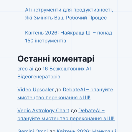
AI інструменти для продуктивності,
Які Змінять Ваш Робочий Процес
Квітень 2026: Найкращі ШІ – понад
150 інструментів
Останні коментарі
creo ai
до
16 Безкоштовних AI
Відеогенераторів
Video Upscaler
до
DebateAI – опануйте
мистецтво переконання з ШІ!
Vedic Astrology Chart
до
DebateAI –
опануйте мистецтво переконання з ШІ!
Gemini Omni
до
Квітень 2026: Найкращі