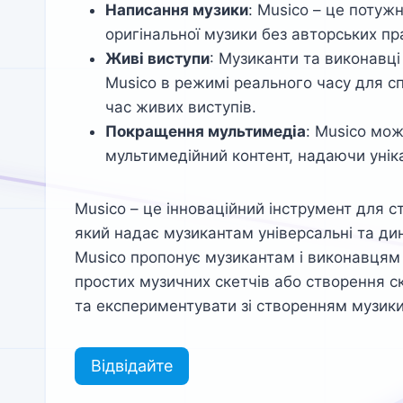
Написання музики
: Musico – це потуж
оригінальної музики без авторських пр
Живі виступи
: Музиканти та виконавці
Musico в режимі реального часу для с
час живих виступів.
Покращення мультимедіа
: Musico мо
мультимедійний контент, надаючи уніка
Musico – це інноваційний інструмент для с
який надає музикантам універсальні та ди
Musico пропонує музикантам і виконавцям
простих музичних скетчів або створення с
та експериментувати зі створенням музики
Відвідайте