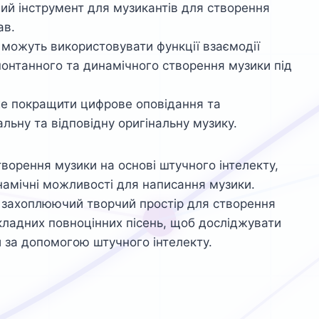
ний інструмент для музикантів для створення
ав.
 можуть використовувати функції взаємодії
понтанного та динамічного створення музики під
же покращити цифрове оповідання та
льну та відповідну оригінальну музику.
творення музики на основі штучного інтелекту,
намічні можливості для написання музики.
 захоплюючий творчий простір для створення
кладних повноцінних пісень, щоб досліджувати
 за допомогою штучного інтелекту.