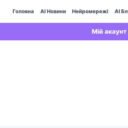
Головна
AI Новини
Нейромережі
AI Бл
Мій акаунт