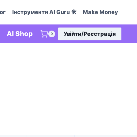
ог
Інструменти AI Guru 🛠️
Make Money
AI Shop
Увійти/Реєстрація
0