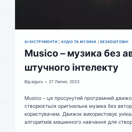
AI ІНСТРУМЕНТИ
|
АУДІО ТА МУЗИКА
|
БЕЗКОШТОВНІ
Musico – музика без а
штучного інтелекту
Від
aiguru
27 Липня, 2023
Musico – це просунутий програмний движок
створюється оригінальна музика без авторс
користувачем. Движок використовує уніка
алгоритмів машинного навчання для створе