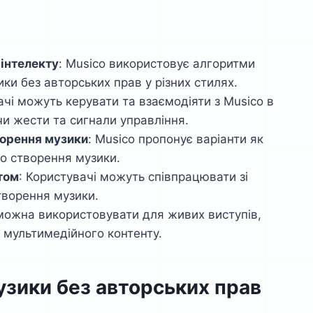
 інтелекту
: Musico використовує алгоритми
ки без авторських прав у різних стилях.
ачі можуть керувати та взаємодіяти з Musico в
и жести та сигнали управління.
ворення музики
: Musico пропонує варіанти як
го створення музики.
том
: Користувачі можуть співпрацювати зі
творення музики.
 можна використовувати для живих виступів,
 мультимедійного контенту.
узики без авторських прав