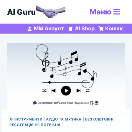
Перейти
AI Guru
Меню
до
вмісту
Мій Акаунт
AI Shop
Кошик
AI ІНСТРУМЕНТИ
|
АУДІО ТА МУЗИКА
|
БЕЗКОШТОВНІ
|
РЕЄСТРАЦІЯ НЕ ПОТРІБНА