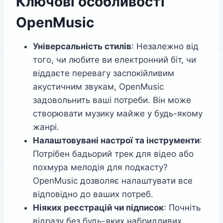
Ключові особливості
OpenMusic
Універсальність стилів
: Незалежно від
того, чи любите ви електронний біт, чи
віддаєте перевагу заспокійливим
акустичним звукам, OpenMusic
задовольнить ваші потреби. Він може
створювати музику майже у будь-якому
жанрі.
Налаштовувані настрої та інструменти
:
Потрібен бадьорий трек для відео або
похмура мелодія для подкасту?
OpenMusic дозволяє налаштувати все
відповідно до ваших потреб.
Ніяких реєстрацій чи підписок
: Почніть
відразу без будь-яких набридливих