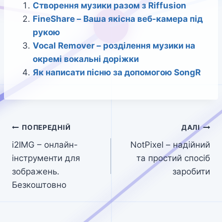
Створення музики разом з Riffusion
FineShare – Ваша якісна веб-камера під
рукою
Vocal Remover – розділення музики на
окремі вокальні доріжки
Як написати пісню за допомогою SongR
Навігація
ПОПЕРЕДНІЙ
ДАЛІ
i2IMG – онлайн-
NotPixel – надійний
записів
інструменти для
та простий спосіб
зображень.
заробити
Безкоштовно