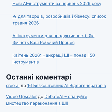
Нові AI-інструменти за червень 2026 року
🔥 для творців, розробників і бізнесу: список
травня 2026
AI інструменти для продуктивності, Які
Змінять Ваш Робочий Процес
Квітень 2026: Найкращі ШІ – понад 150
інструментів
Останні коментарі
creo ai
до
16 Безкоштовних AI Відеогенераторів
Video Upscaler
до
DebateAI – опануйте
мистецтво переконання з ШІ!