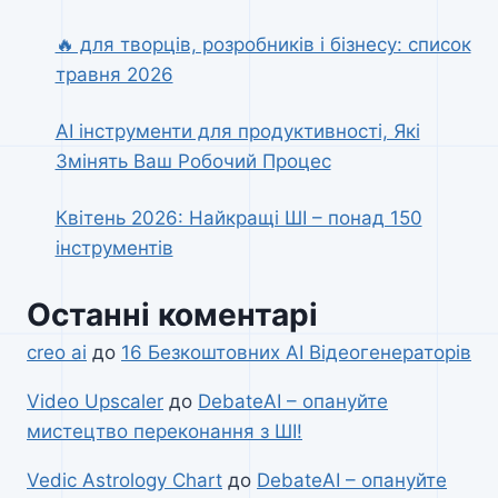
🔥 для творців, розробників і бізнесу: список
травня 2026
AI інструменти для продуктивності, Які
Змінять Ваш Робочий Процес
Квітень 2026: Найкращі ШІ – понад 150
інструментів
Останні коментарі
creo ai
до
16 Безкоштовних AI Відеогенераторів
Video Upscaler
до
DebateAI – опануйте
мистецтво переконання з ШІ!
Vedic Astrology Chart
до
DebateAI – опануйте