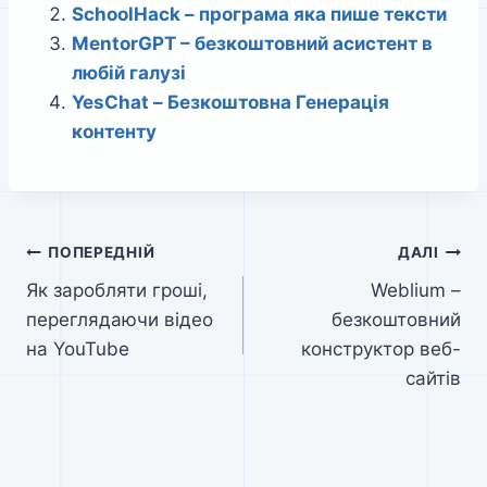
SchoolHack – програма яка пише тексти
MentorGPT – безкоштовний асистент в
любій галузі
YesChat – Безкоштовна Генерація
контенту
Навігація
ПОПЕРЕДНІЙ
ДАЛІ
Як заробляти гроші,
Weblium –
записів
переглядаючи відео
безкоштовний
на YouTube
конструктор веб-
сайтів