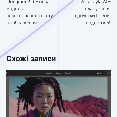
Ideogram 2.0 – нова
Ask Layla AI –
записів
модель
планування
перетворення тексту
відпустки ШІ для
в зображення
подорожей
Схожі записи