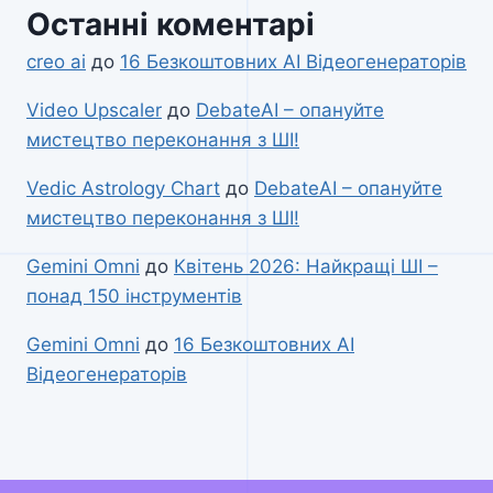
Останні коментарі
creo ai
до
16 Безкоштовних AI Відеогенераторів
Video Upscaler
до
DebateAI – опануйте
мистецтво переконання з ШІ!
Vedic Astrology Chart
до
DebateAI – опануйте
мистецтво переконання з ШІ!
Gemini Omni
до
Квітень 2026: Найкращі ШІ –
понад 150 інструментів
Gemini Omni
до
16 Безкоштовних AI
Відеогенераторів