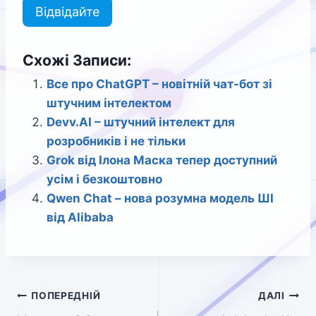
Відвідайте
Схожі Записи:
Все про ChatGPT – новітній чат-бот зі
штучним інтелектом
Devv.AI – штучний інтелект для
розробників і не тільки
Grok від Ілона Маска тепер доступний
усім і безкоштовно
Qwen Chat – нова розумна модель ШІ
від Alibaba
Навігація
ПОПЕРЕДНІЙ
ДАЛІ