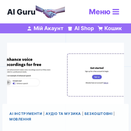
Перейти
AI Guru
Меню
до
вмісту
Мій Акаунт
AI Shop
Кошик
AI ІНСТРУМЕНТИ
|
АУДІО ТА МУЗИКА
|
БЕЗКОШТОВНІ
|
МОВЛЕННЯ