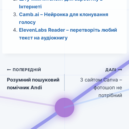
Інтернеті
Camb.ai – Нейронка для клонування
голосу
ElevenLabs Reader – перетворіть любий
текст на аудіокнигу
Навігація
ПОПЕРЕДНІЙ
ДАЛІ
Розумний пошуковий
З сайтом Canva –
записів
помічник Andi
фотошоп не
потрібний