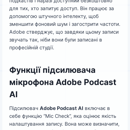
подкастів і наразі доступний безкоштовно
для тих, хто запитує доступ. Він працює за
допомогою штучного інтелекту, щоб
зменшити фоновий шум і загострити частоти.
Adobe стверджує, що завдяки цьому записи
звучать так, ніби вони були записані в
професійній студії.
Функції
підсилювача
мікрофона
Adobe Podcast
AI
Підсилювач
Adobe Podcast AI
включає в
себе функцію “Mic Check”, яка оцінює якість
налаштування запису. Вона може визначити,