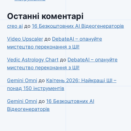
Останні коментарі
creo ai
до
16 Безкоштовних AI Відеогенераторів
Video Upscaler
до
DebateAI – опануйте
мистецтво переконання з ШІ!
Vedic Astrology Chart
до
DebateAI – опануйте
мистецтво переконання з ШІ!
Gemini Omni
до
Квітень 2026: Найкращі ШІ –
понад 150 інструментів
Gemini Omni
до
16 Безкоштовних AI
Відеогенераторів