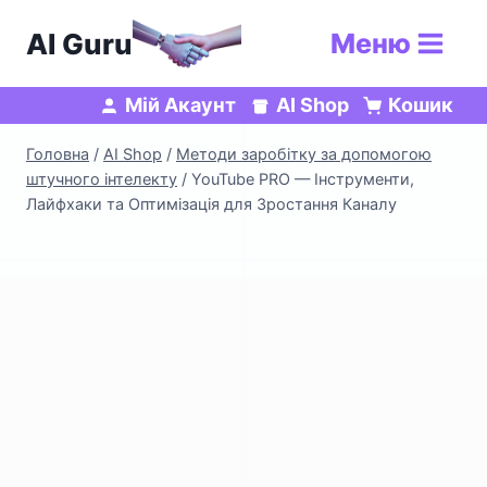
Перейти
AI Guru
Меню
до
вмісту
Мій Акаунт
AI Shop
Кошик
Головна
/
AI Shop
/
Методи заробітку за допомогою
штучного інтелекту
/
YouTube PRO — Інструменти,
Лайфхаки та Оптимізація для Зростання Каналу