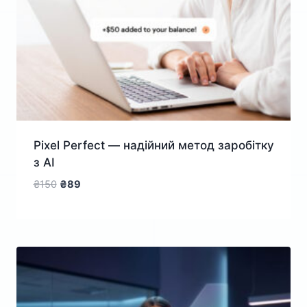
Pixel Perfect — надійний метод заробітку
з AI
Оригінальна
Поточна
₴
150
₴
89
ціна:
ціна:
₴150.
₴89.