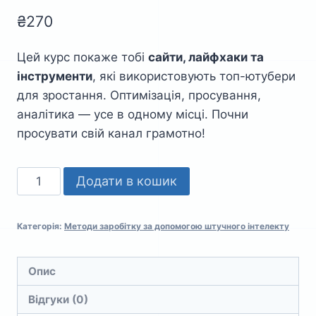
₴
270
Цей курс покаже тобі
сайти, лайфхаки та
інструменти
, які використовують топ-ютубери
для зростання. Оптимізація, просування,
аналітика — усе в одному місці. Почни
просувати свій канал грамотно!
YouTube
Додати в кошик
PRO
—
Категорія:
Методи заробітку за допомогою штучного інтелекту
Інструменти,
Лайфхаки
та
Опис
Оптимізація
Відгуки (0)
для