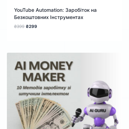
YouTube Automation: Заробіток на
Безкоштовних Інструментах
Оригінальна
Поточна
₴
399
₴
299
ціна:
ціна:
₴399.
₴299.