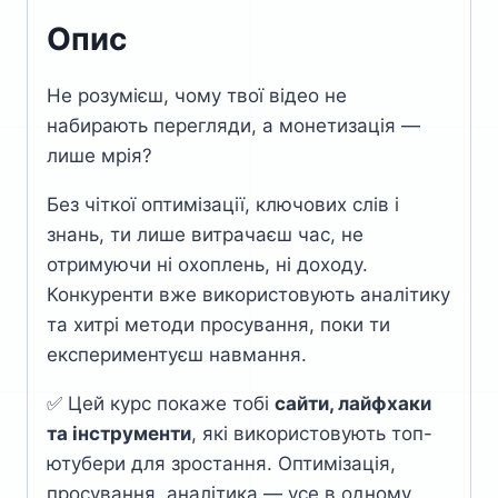
Зростання
Опис
Каналу
кількість
Не розумієш, чому твої відео не
набирають перегляди, а монетизація —
лише мрія?
Без чіткої оптимізації, ключових слів і
знань, ти лише витрачаєш час, не
отримуючи ні охоплень, ні доходу.
Конкуренти вже використовують аналітику
та хитрі методи просування, поки ти
експериментуєш навмання.
✅ Цей курс покаже тобі
сайти, лайфхаки
та інструменти
, які використовують топ-
ютубери для зростання. Оптимізація,
просування, аналітика — усе в одному