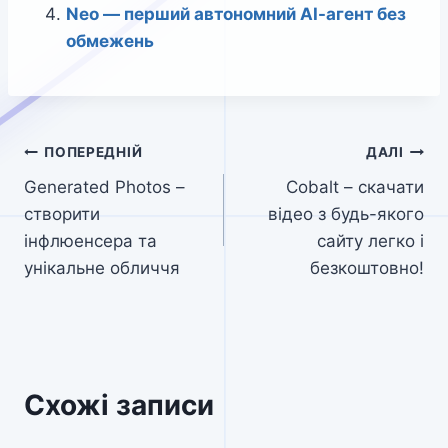
Neo — перший автономний АІ-агент без
обмежень
Навігація
ПОПЕРЕДНІЙ
ДАЛІ
Generated Photos –
Cobalt – скачати
записів
створити
відео з будь-якого
інфлюенсера та
сайту легко і
унікальне обличчя
безкоштовно!
Схожі записи