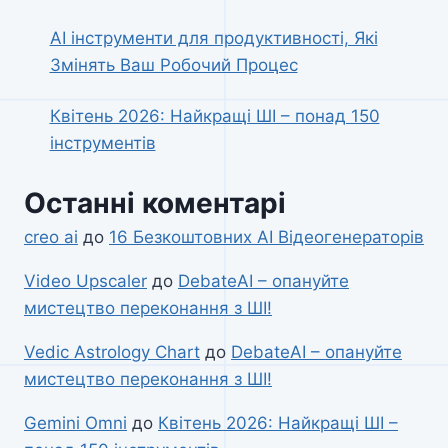
AI інструменти для продуктивності, Які
Змінять Ваш Робочий Процес
Квітень 2026: Найкращі ШІ – понад 150
інструментів
Останні коментарі
creo ai
до
16 Безкоштовних AI Відеогенераторів
Video Upscaler
до
DebateAI – опануйте
мистецтво переконання з ШІ!
Vedic Astrology Chart
до
DebateAI – опануйте
мистецтво переконання з ШІ!
Gemini Omni
до
Квітень 2026: Найкращі ШІ –