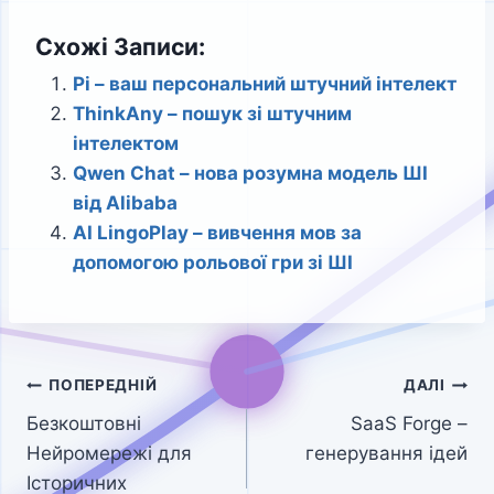
Схожі Записи:
Pi – ваш персональний штучний інтелект
ThinkAny – пошук зі штучним
інтелектом
Qwen Chat – нова розумна модель ШІ
від Alibaba
AI LingoPlay – вивчення мов за
допомогою рольової гри зі ШІ
Навігація
ПОПЕРЕДНІЙ
ДАЛІ
Безкоштовні
SaaS Forge –
записів
Нейромережі для
генерування ідей
Історичних