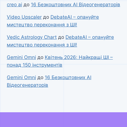
creo ai
до
16 Безкоштовних AI Відеогенераторів
Video Upscaler
до
DebateAI – опануйте
мистецтво переконання з ШІ!
Vedic Astrology Chart
до
DebateAI – опануйте
мистецтво переконання з ШІ!
Gemini Omni
до
Квітень 2026: Найкращі ШІ –
понад 150 інструментів
Gemini Omni
до
16 Безкоштовних AI
Відеогенераторів