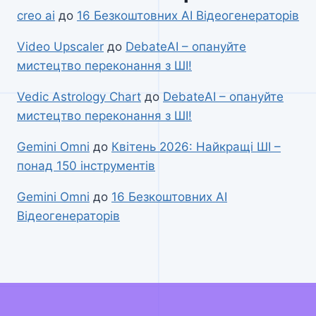
creo ai
до
16 Безкоштовних AI Відеогенераторів
Video Upscaler
до
DebateAI – опануйте
мистецтво переконання з ШІ!
Vedic Astrology Chart
до
DebateAI – опануйте
мистецтво переконання з ШІ!
Gemini Omni
до
Квітень 2026: Найкращі ШІ –
понад 150 інструментів
Gemini Omni
до
16 Безкоштовних AI
Відеогенераторів