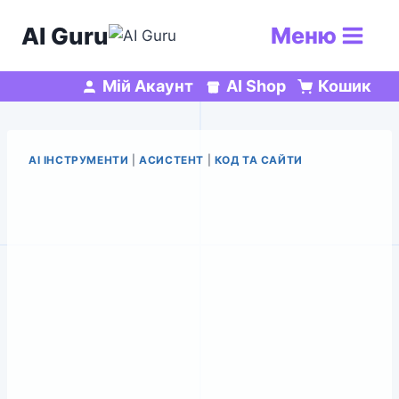
Перейти
AI Guru
Меню
до
вмісту
Мій Акаунт
AI Shop
Кошик
AI ІНСТРУМЕНТИ
|
АСИСТЕНТ
|
КОД ТА САЙТИ