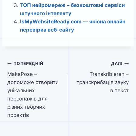
ТОП нейромереж – безкоштовні сервіси
штучного інтелекту
IsMyWebsiteReady.com — якісна онлайн
перевірка веб-сайту
Навігація
ПОПЕРЕДНІЙ
ДАЛІ
MakePose –
Transkribieren –
записів
допоможе створити
транскрибація звуку
унікальних
в текст
персонажів для
різних творчих
проектів