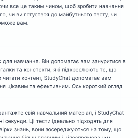
ючи все це таким чином, щоб зробити навчання
о, чи ви готуєтеся до майбутнього тесту, чи
поможе вам.
к для навчання. Він допомагає вам зануритися в
галки та конспекти, які підкреслюють те, що
о читати контент, StudyChat допомагає вам
ня цікавим та ефективним. Ось короткий огляд
вантажте свій навчальний матеріал, і StudyChat
ні секунди. Ці тести ідеально підходять для
евірки знань, вони зосереджуються на тому, що
овування більш плавним і цілеспрямованим.