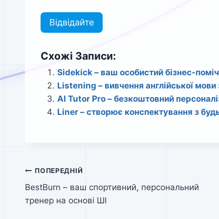
Відвідайте
Схожі Записи:
Sidekick – ваш особистий бізнес-помі
Listening – вивчення англійської мов
AI Tutor Pro – безкоштовний персонал
Liner – створює конспектування з буд
Навігація
ПОПЕРЕДНІЙ
BestBurn – ваш спортивний, персональний
записів
тренер на основі ШІ