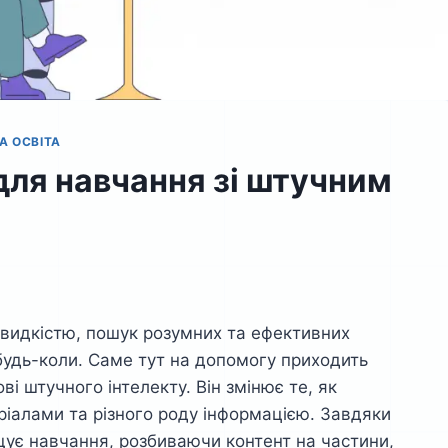
А ОСВІТА
для навчання зі штучним
 швидкістю, пошук розумних та ефективних
будь-коли. Саме тут на допомогу приходить
і штучного інтелекту. Він змінює те, як
іалами та різного роду інформацією. Завдяки
щує навчання, розбиваючи контент на частини,