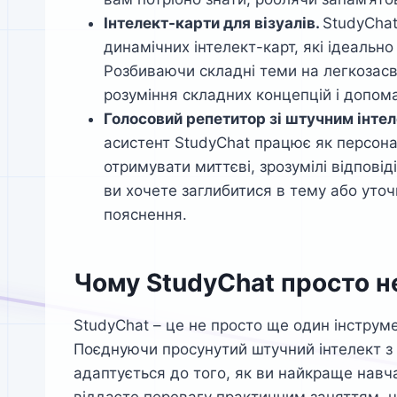
Інтелект-карти для візуалів.
StudyChat
динамічних інтелект-карт, які ідеально
Розбиваючи складні теми на легкозасв
розуміння складних концепцій і допома
Голосовий репетитор зі штучним інте
асистент StudyChat працює як персона
отримувати миттєві, зрозумілі відповід
ви хочете заглибитися в тему або уточ
пояснення.
Чому StudyChat просто н
StudyChat – це не просто ще один інструме
Поєднуючи просунутий штучний інтелект з 
адаптується до того, як ви найкраще навча