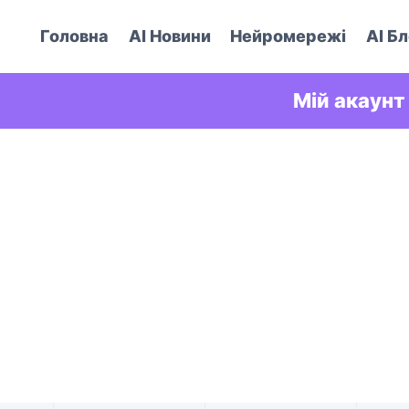
Головна
AI Новини
Нейромережі
AI Бл
Мій акаунт