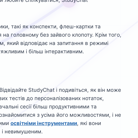
и любите спілкуватися, StudyChat
ки, такі як конспекти, флеш-картки та
 на головному без зайвого клопоту. Крім того,
м, який відповідає на запитання в режимі
яжливим і більш інтерактивним.
ідвідайте StudyChat і подивіться, як він може
их тестів до персоналізованих нотаток,
вчальні сесії більш продуктивними та
 ознайомитися з усіма його можливостями, і не
шими
освітніми інструментами
, які вони
 і невимушеним.