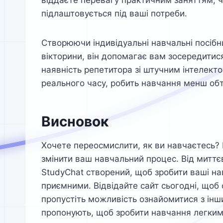
віддаєте перевагу практичним заняттям, ч
підлаштовується під ваші потреби.
Створюючи індивідуальні навчальні посібни
вікторини, він допомагає вам зосередитися
наявність репетитора зі штучним інтелекто
реального часу, робить навчання менш обт
Висновок
Хочете переосмислити, як ви навчаєтесь? В
змінити ваш навчальний процес. Від миттєв
StudyChat створений, щоб зробити ваші на
приємними. Відвідайте сайт сьогодні, щоб
пропустіть можливість ознайомитися з ін
пропонують, щоб зробити навчання легким