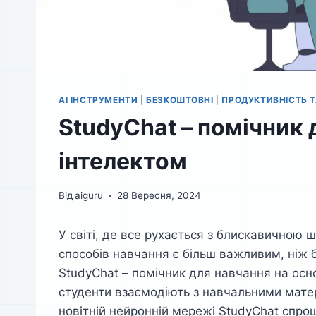
AI ІНСТРУМЕНТИ
|
БЕЗКОШТОВНІ
|
ПРОДУКТИВНІСТЬ Т
StudyChat – помічник 
інтелектом
Від
aiguru
28 Вересня, 2024
У світі, де все рухається з блискавичною
способів навчання є більш важливим, ніж 
StudyChat – помічник для навчання на основ
студенти взаємодіють з навчальними матер
новітній нейронній мережі StudyChat спро