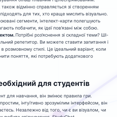
 також відмінно справляється зі створенням
 підходять для тих, хто краще мислить візуально.
оювані сегменти, інтелект-карти полегшують
гають побачити, як ідеї пов’язані між собою.
лектом.
Потрібні роз’яснення зі складної теми? ШІ-
льний репетитор. Ви можете ставити запитання і
і в розмовному стилі. Це ідеальний варіант, коли
нити поняття, які потребують додаткового
еобхідний для студентів
нт для навчання, він змінює правила гри.
простим, інтуїтивно зрозумілим інтерфейсом, він
єтесь. Незалежно від того, чи є ви візуалом, чи