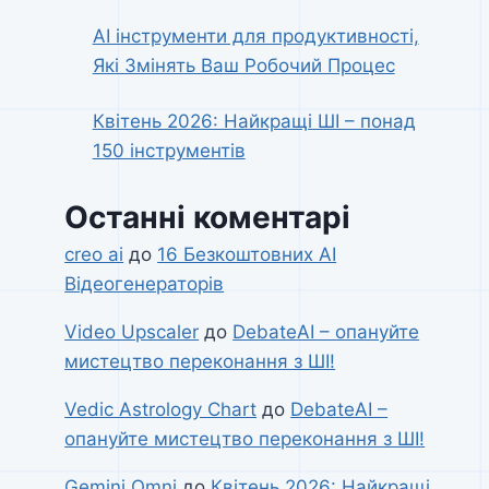
AI інструменти для продуктивності,
Які Змінять Ваш Робочий Процес
Квітень 2026: Найкращі ШІ – понад
150 інструментів
Останні коментарі
creo ai
до
16 Безкоштовних AI
Відеогенераторів
Video Upscaler
до
DebateAI – опануйте
мистецтво переконання з ШІ!
Vedic Astrology Chart
до
DebateAI –
опануйте мистецтво переконання з ШІ!
Gemini Omni
до
Квітень 2026: Найкращі