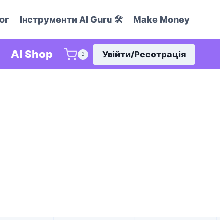
ог
Інструменти AI Guru 🛠️
Make Money
AI Shop
Увійти/Реєстрація
0