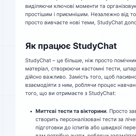
виділяючи ключові моменти та організову
простішим і приємнішим. Незалежно від тог
просто вивчаєте нові теми, StudyChat до
Як працює StudyChat
StudyChat – це більше, ніж просто помічни
матеріал, створюючи кастомні тести, шпар
дійсно важливо. Замість того, щоб пасивн
взаємодіяти з ним, роблячи процес навчан
того, що ви отримаєте з StudyChat:
Миттєві тести та вікторини
. Просто за
створить персоналізовані тести за ліче
підготовки до іспитів або швидкої пер
вам потрібно знати, роблячи запам’ят