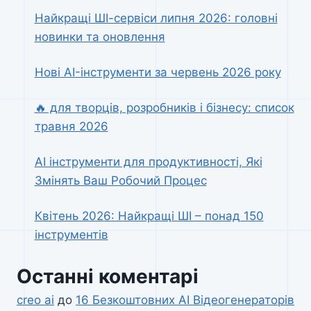
Найкращі ШІ-сервіси липня 2026: головні
новинки та оновлення
Нові AI-інструменти за червень 2026 року
🔥 для творців, розробників і бізнесу: список
травня 2026
AI інструменти для продуктивності, Які
Змінять Ваш Робочий Процес
Квітень 2026: Найкращі ШІ – понад 150
інструментів
Останні коментарі
creo ai
до
16 Безкоштовних AI Відеогенераторів