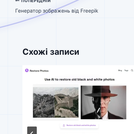
Навігація
ПОПЕРЕДНІЙ
Генератор зображень від Freepik
записів
Схожі записи