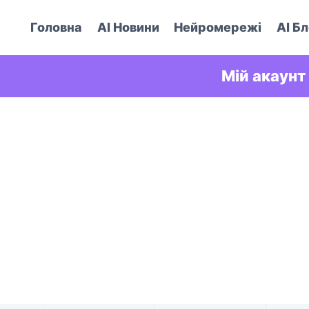
Головна
AI Новини
Нейромережі
AI Бл
Мій акаунт