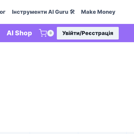
ог
Інструменти AI Guru 🛠️
Make Money
AI Shop
Увійти/Реєстрація
0