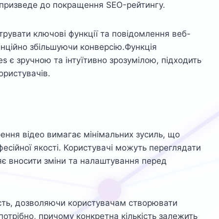
 призведе до покращення SEO-рейтингу.
рувати ключові функції та повідомлення веб-
тенційно збільшуючи конверсію.Функція
es є зручною та інтуїтивно зрозумілою, підходить
користувачів.
ення відео вимагає мінімальних зусиль, що
есійної якості. Користувачі можуть переглядати
яє вносити зміни та налаштування перед
ість, дозволяючи користувачам створювати
и потрібно, причому конкретна кількість залежить