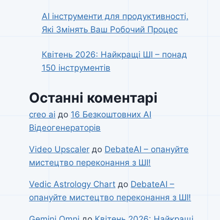
AI інструменти для продуктивності,
Які Змінять Ваш Робочий Процес
Квітень 2026: Найкращі ШІ – понад
150 інструментів
Останні коментарі
creo ai
до
16 Безкоштовних AI
Відеогенераторів
Video Upscaler
до
DebateAI – опануйте
мистецтво переконання з ШІ!
Vedic Astrology Chart
до
DebateAI –
опануйте мистецтво переконання з ШІ!
Gemini Omni
до
Квітень 2026: Найкращі