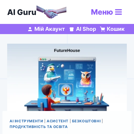
Перейти
AI Guru
Меню
до
вмісту
Мій Акаунт
AI Shop
Кошик
AI ІНСТРУМЕНТИ
|
АСИСТЕНТ
|
БЕЗКОШТОВНІ
|
ПРОДУКТИВНІСТЬ ТА ОСВІТА