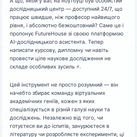
А що, якби у вас на ноутбуці був особистий
дослідницький центр — доступний 24/7, що
працює швидше, ніж професор найвищого
рівня, і абсолютно безкоштовний? Саме це і
пропонує FutureHouse зі своєю платформою
AI-дослідницького асистента. Тепер
написати курсову, дипломну чи навіть
провести ціле наукове дослідження не
складе особливих зусиль ⚡.
Цей інструмент не просто розумний — він
начебто збирає команду віртуальних
академічних геніїв, кожен з яких
спеціалізується в різній галузі науки та
досліджень. Незалежно від того, чи
готуєтеся ви до іспитів, занурюєтеся в
літературу чи розробляєте експерименти, ці