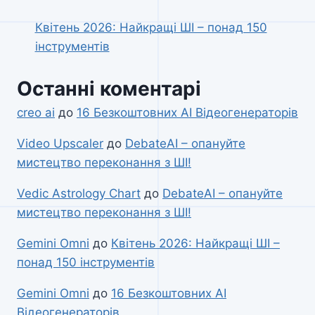
Квітень 2026: Найкращі ШІ – понад 150
інструментів
Останні коментарі
creo ai
до
16 Безкоштовних AI Відеогенераторів
Video Upscaler
до
DebateAI – опануйте
мистецтво переконання з ШІ!
Vedic Astrology Chart
до
DebateAI – опануйте
мистецтво переконання з ШІ!
Gemini Omni
до
Квітень 2026: Найкращі ШІ –
понад 150 інструментів
Gemini Omni
до
16 Безкоштовних AI
Відеогенераторів