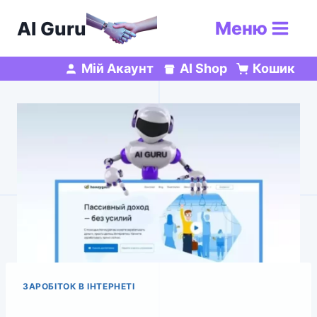
Перейти
AI Guru
Меню
до
вмісту
Мій Акаунт
AI Shop
Кошик
ЗАРОБІТОК В ІНТЕРНЕТІ