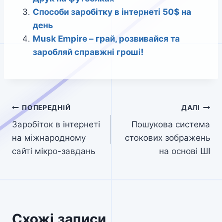
Способи заробітку в інтернеті 50$ на
день
Musk Empire – грай, розвивайся та
заробляй справжні гроші!
Навігація
ПОПЕРЕДНІЙ
ДАЛІ
Заробіток в інтернеті
Пошукова система
записів
на міжнародному
стокових зображень
сайті мікро-завдань
на основі ШІ
Схожі записи