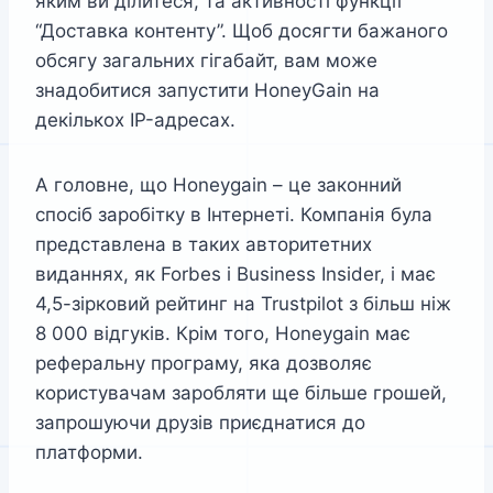
яким ви ділитеся, та активності функції
“Доставка контенту”. Щоб досягти бажаного
обсягу загальних гігабайт, вам може
знадобитися запустити HoneyGain на
декількох IP-адресах.
А головне, що Honeygain – це законний
спосіб заробітку в Інтернеті. Компанія була
представлена в таких авторитетних
виданнях, як Forbes і Business Insider, і має
4,5-зірковий рейтинг на Trustpilot з більш ніж
8 000 відгуків. Крім того, Honeygain має
реферальну програму, яка дозволяє
користувачам заробляти ще більше грошей,
запрошуючи друзів приєднатися до
платформи.