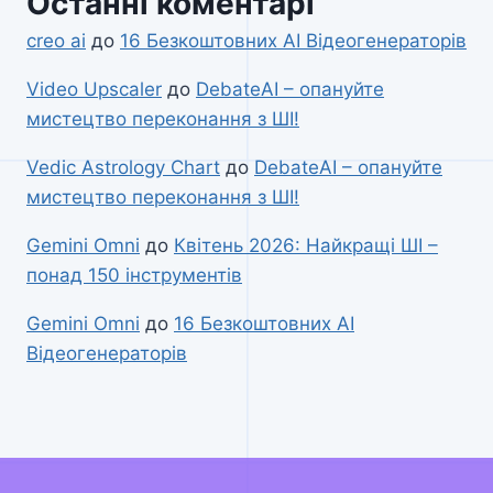
Останні коментарі
creo ai
до
16 Безкоштовних AI Відеогенераторів
Video Upscaler
до
DebateAI – опануйте
мистецтво переконання з ШІ!
Vedic Astrology Chart
до
DebateAI – опануйте
мистецтво переконання з ШІ!
Gemini Omni
до
Квітень 2026: Найкращі ШІ –
понад 150 інструментів
Gemini Omni
до
16 Безкоштовних AI
Відеогенераторів