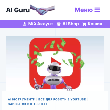
Перейти
AI Guru
Меню
до
вмісту
Мій Акаунт
AI Shop
Кошик
AI ІНСТРУМЕНТИ
|
ВСЕ ДЛЯ РОБОТИ З YOUTUBE
|
ЗАРОБІТОК В ІНТЕРНЕТІ