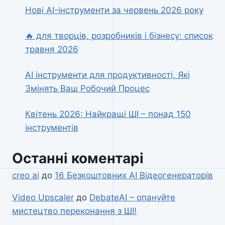
Нові AI-інструменти за червень 2026 року
🔥 для творців, розробників і бізнесу: список
травня 2026
AI інструменти для продуктивності, Які
Змінять Ваш Робочий Процес
Квітень 2026: Найкращі ШІ – понад 150
інструментів
Останні коментарі
creo ai
до
16 Безкоштовних AI Відеогенераторів
Video Upscaler
до
DebateAI – опануйте
мистецтво переконання з ШІ!