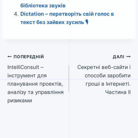
бібліотека звуків
Dictation – перетворіть свій голос в
текст без зайвих зусиль 🎙️
Навігація
ПОПЕРЕДНІЙ
ДАЛІ
IntelliConsult –
Секретні веб-сайти і
записів
інструмент для
способи заробити
планування проектів,
гроші в Інтернеті.
аналізу та управління
Частина II
ризиками