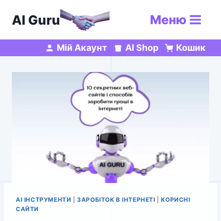
Перейти
AI Guru
Меню
до
вмісту
Мій Акаунт
AI Shop
Кошик
AI ІНСТРУМЕНТИ
|
ЗАРОБІТОК В ІНТЕРНЕТІ
|
КОРИСНІ
САЙТИ