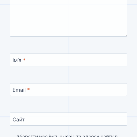
Ім’я
*
Email
*
Сайт
Зберегти моє ім'я, e-mail, та адресу сайту в