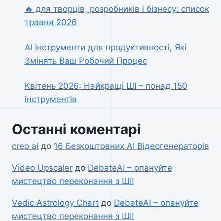
🔥 для творців, розробників і бізнесу: список
травня 2026
AI інструменти для продуктивності, Які
Змінять Ваш Робочий Процес
Квітень 2026: Найкращі ШІ – понад 150
інструментів
Останні коментарі
creo ai
до
16 Безкоштовних AI Відеогенераторів
Video Upscaler
до
DebateAI – опануйте
мистецтво переконання з ШІ!
Vedic Astrology Chart
до
DebateAI – опануйте
мистецтво переконання з ШІ!