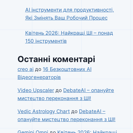
AI інструменти для продуктивності,
Які Змінять Ваш Робочий Процес
Квітень 2026: Найкращі ШІ – понад
150 інструментів
Останні коментарі
creo ai
до
16 Безкоштовних AI
Відеогенераторів
Video Upscaler
до
DebateAI – опануйте
мистецтво переконання з ШІ!
Vedic Astrology Chart
до
DebateAI –
опануйте мистецтво переконання з ШІ!
Gemini Omni
до
Квітень 2026: Найкращі