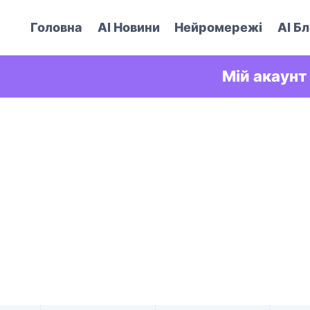
Головна
AI Новини
Нейромережі
AI Бл
Мій акаунт