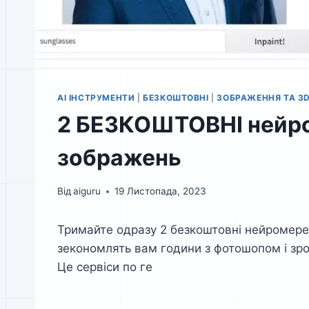
AI ІНСТРУМЕНТИ
|
БЕЗКОШТОВНІ
|
ЗОБРАЖЕННЯ ТА 3
2 БЕЗКОШТОВНІ нейро
зображень
Від
aiguru
19 Листопада, 2023
Тримайте одразу 2 безкоштовні нейромережі
зекономлять вам години з фотошопом і зроб
Це сервіси по ге