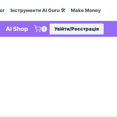
ог
Інструменти AI Guru 🛠️
Make Money
AI Shop
Увійти/Реєстрація
0