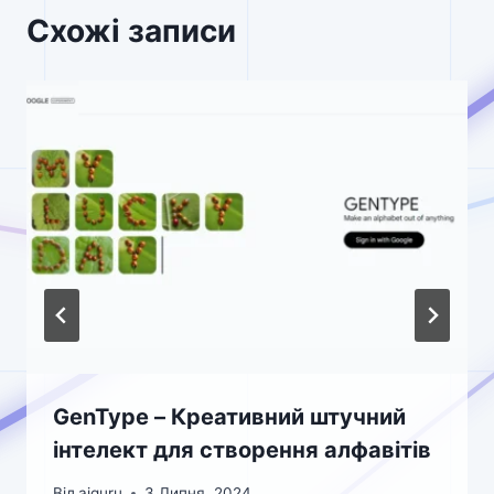
Схожі записи
GenType – Креативний штучний
інтелект для створення алфавітів
Від
aiguru
3 Липня, 2024