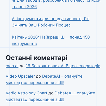
🔥 для творців, розробників і бізнесу: список
травня 2026
AI інструменти для продуктивності, Які
Змінять Ваш Робочий Процес
Квітень 2026: Найкращі ШІ – понад 150
інструментів
Останні коментарі
creo ai
до
16 Безкоштовних AI Відеогенераторів
Video Upscaler
до
DebateAI – опануйте
мистецтво переконання з ШІ!
Vedic Astrology Chart
до
DebateAI – опануйте
мистецтво переконання з ШІ!