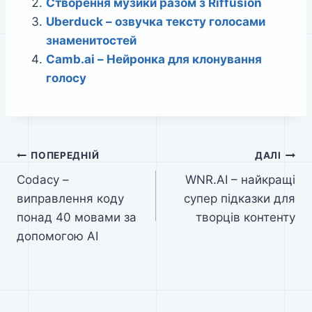
Створення музики разом з Riffusion
Uberduck – озвучка тексту голосами
знаменитостей
Camb.ai – Нейронка для клонування
голосу
Навігація
ПОПЕРЕДНІЙ
ДАЛІ
Codacy –
WNR.AI – найкращі
записів
виправлення коду
супер підказки для
понад 40 мовами за
творців контенту
допомогою AI