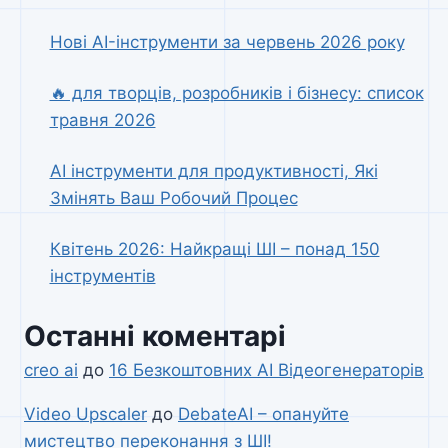
Нові AI-інструменти за червень 2026 року
🔥 для творців, розробників і бізнесу: список
травня 2026
AI інструменти для продуктивності, Які
Змінять Ваш Робочий Процес
Квітень 2026: Найкращі ШІ – понад 150
інструментів
Останні коментарі
creo ai
до
16 Безкоштовних AI Відеогенераторів
Video Upscaler
до
DebateAI – опануйте
мистецтво переконання з ШІ!