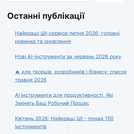
Останні публікації
Найкращі ШІ-сервіси липня 2026: головні
новинки та оновлення
Нові AI-інструменти за червень 2026 року
🔥 для творців, розробників і бізнесу: список
травня 2026
AI інструменти для продуктивності, Які
Змінять Ваш Робочий Процес
Квітень 2026: Найкращі ШІ – понад 150
інструментів