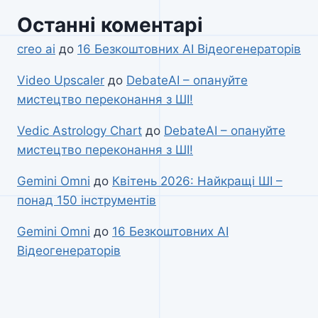
Останні коментарі
creo ai
до
16 Безкоштовних AI Відеогенераторів
Video Upscaler
до
DebateAI – опануйте
мистецтво переконання з ШІ!
Vedic Astrology Chart
до
DebateAI – опануйте
мистецтво переконання з ШІ!
Gemini Omni
до
Квітень 2026: Найкращі ШІ –
понад 150 інструментів
Gemini Omni
до
16 Безкоштовних AI
Відеогенераторів