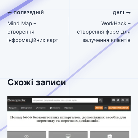
Навігація
ПОПЕРЕДНІЙ
ДАЛІ
Mind Map –
WorkHack –
записів
створення
cтворення форм для
інформаційних карт
залучення клієнтів
Схожі записи