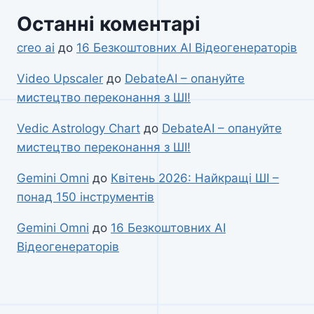
Останні коментарі
creo ai
до
16 Безкоштовних AI Відеогенераторів
Video Upscaler
до
DebateAI – опануйте
мистецтво переконання з ШІ!
Vedic Astrology Chart
до
DebateAI – опануйте
мистецтво переконання з ШІ!
Gemini Omni
до
Квітень 2026: Найкращі ШІ –
понад 150 інструментів
Gemini Omni
до
16 Безкоштовних AI
Відеогенераторів