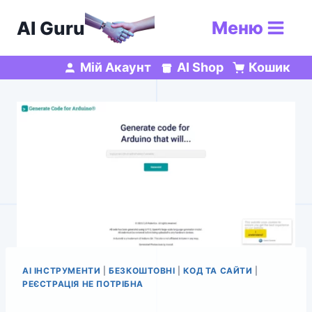
Перейти
AI Guru
Меню
до
вмісту
Мій Акаунт
AI Shop
Кошик
AI ІНСТРУМЕНТИ
|
БЕЗКОШТОВНІ
|
КОД ТА САЙТИ
|
РЕЄСТРАЦІЯ НЕ ПОТРІБНА