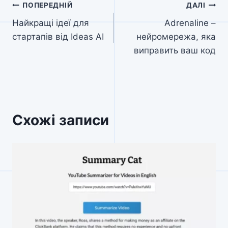
Навігація
ПОПЕРЕДНІЙ
ДАЛІ
Найкращі ідеї для
Adrenaline –
записів
стартапів від Ideas AI
нейромережа, яка
виправить ваш код
Схожі записи