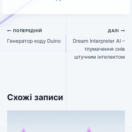
Навігація
ПОПЕРЕДНІЙ
ДАЛІ
Генератор коду Duino
Dream Interpreter AI –
записів
тлумачення снів
штучним інтелектом
Схожі записи