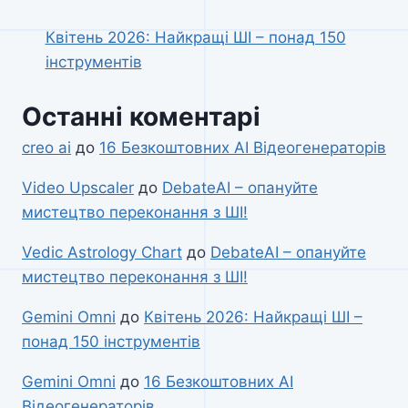
Квітень 2026: Найкращі ШІ – понад 150
інструментів
Останні коментарі
creo ai
до
16 Безкоштовних AI Відеогенераторів
Video Upscaler
до
DebateAI – опануйте
мистецтво переконання з ШІ!
Vedic Astrology Chart
до
DebateAI – опануйте
мистецтво переконання з ШІ!
Gemini Omni
до
Квітень 2026: Найкращі ШІ –
понад 150 інструментів
Gemini Omni
до
16 Безкоштовних AI
Відеогенераторів