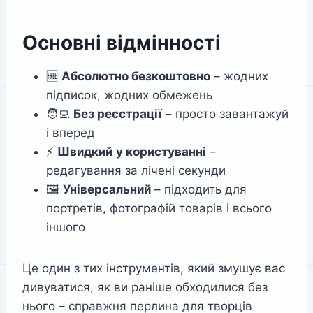
Основні відмінності
🆓
Абсолютно безкоштовно
– жодних
підписок, жодних обмежень
🧑‍💻
Без реєстрації
– просто завантажуй
і вперед
⚡
Швидкий
у користуванні
–
редагування за лічені секунди
🖼️
Універсальний
– підходить для
портретів, фотографій товарів і всього
іншого
Це один з тих інструментів, який змушує вас
дивуватися, як ви раніше обходилися без
нього – справжня перлина для творців