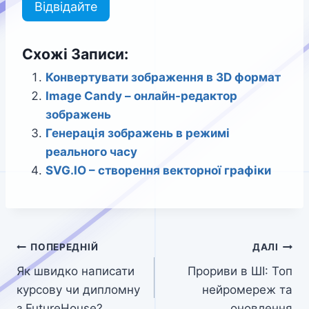
Відвідайте
Схожі Записи:
Конвертувати зображення в 3D формат
Image Candy – онлайн-редактор
зображень
Генерація зображень в режимі
реального часу
SVG.IO – створення векторної графіки
Навігація
ПОПЕРЕДНІЙ
ДАЛІ
Як швидко написати
Прориви в ШІ: Топ
записів
курсову чи дипломну
нейромереж та
з FutureHouse?
оновлення