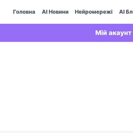
Головна
AI Новини
Нейромережі
AI Бл
Мій акаунт