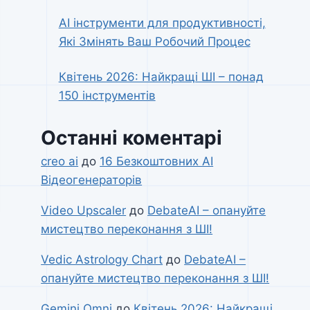
AI інструменти для продуктивності,
Які Змінять Ваш Робочий Процес
Квітень 2026: Найкращі ШІ – понад
150 інструментів
Останні коментарі
creo ai
до
16 Безкоштовних AI
Відеогенераторів
Video Upscaler
до
DebateAI – опануйте
мистецтво переконання з ШІ!
Vedic Astrology Chart
до
DebateAI –
опануйте мистецтво переконання з ШІ!
Gemini Omni
до
Квітень 2026: Найкращі