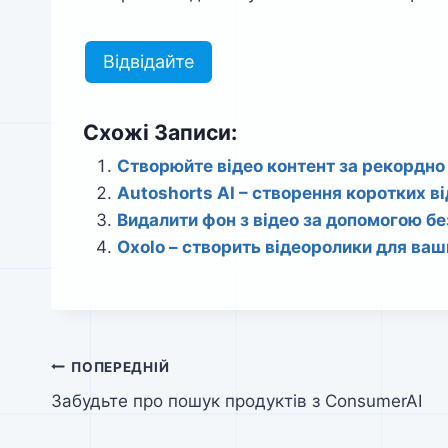
Відвідайте
Схожі Записи:
Створюйте відео контент за рекордно
Autoshorts AI – створення коротких в
Видалити фон з відео за допомогою б
Oxolo – створить відеоролики для ваш
Навігація
ПОПЕРЕДНІЙ
Забудьте про пошук продуктів з ConsumerAI
записів