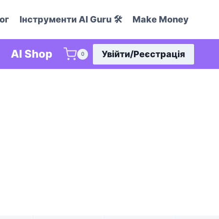
ог
Інструменти AI Guru 🛠️
Make Money
AI Shop
Увійти/Реєстрація
0