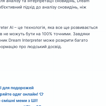
я аналізу та інтерпретації сновидінь, Dream
об’єктивний підхід до аналізу сновидінь, ніж
eter AI – це технологія, яка все ще розвивається
ів не можуть бути на 100% точними. Завдяки
ик Dream Interpreter може розкрити багато
нформацію про людський досвід.
ШІ для подорожей
ряйте одяг онлайн! 👕
 смішні меми з ШІ!