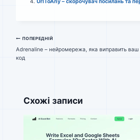
UrlToAny – скорочувач посилань та п
Навігація
ПОПЕРЕДНІЙ
Adrenaline – нейромережа, яка виправить ваш
записів
код
Схожі записи