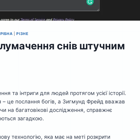
ТРІБНА
|
РІЗНЕ
– тлумачення снів штучним
я та інтриги для людей протягом усієї історії.
я – це послання богів, а Зигмунд Фрейд вважав
ючи на багатовікові дослідження, справжнє
аються загадкою.
нову технологію, яка має на меті розкрити