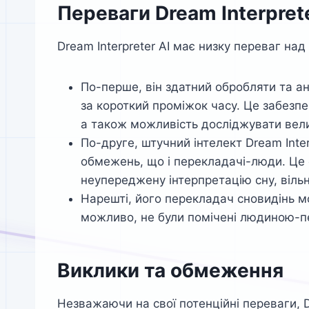
Переваги Dream Interprete
Dream Interpreter AI має низку переваг на
По-перше, він здатний обробляти та ана
за короткий проміжок часу. Це забезпе
а також можливість досліджувати вели
По-друге, штучний інтелект Dream Inte
обмежень, що і перекладачі-люди. Це о
неупереджену інтерпретацію сну, вільн
Нарешті, його перекладач сновидінь мож
можливо, не були помічені людиною-
Виклики та обмеження
Незважаючи на свої потенційні переваги, D