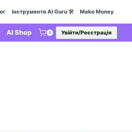
ог
Інструменти AI Guru 🛠️
Make Money
AI Shop
Увійти/Реєстрація
0