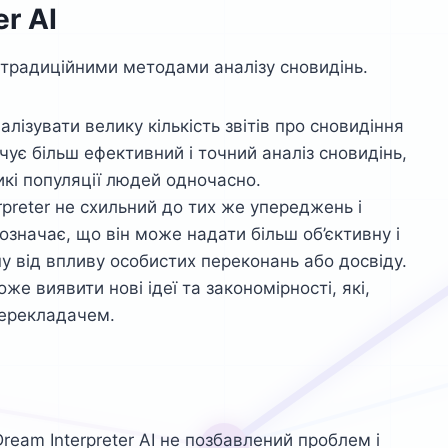
r AI
д традиційними методами аналізу сновидінь.
лізувати велику кількість звітів про сновидіння
чує більш ефективний і точний аналіз сновидінь,
кі популяції людей одночасно.
rpreter не схильний до тих же упереджень і
значає, що він може надати більш об’єктивну і
у від впливу особистих переконань або досвіду.
е виявити нові ідеї та закономірності, які,
перекладачем.
ream Interpreter AI не позбавлений проблем і