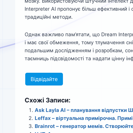
мозку. Використовуючи штучний інтелект дл
Interpreter AI пропонує більш ефективний і 
традиційні методи.
Однак важливо пам’ятати, що Dream Interpr
і має свої обмеження, тому тлумачення сн
подальшим дослідженням і розробкам, сонн
таємниць підсвідомості та надати цінну і
Відвідайте
Схожі Записи:
Ask Layla AI – планування відпустки 
Leffaх – віртуальна примірочна. Примі
Brainrot – генератор мемів. Створюйте