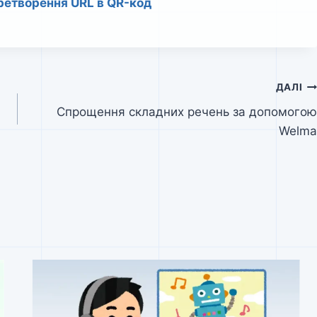
еретворення URL в QR-код
ДАЛІ
Cпрощення складних речень за допомогою
Welma