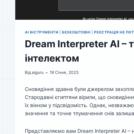
AI ІНСТРУМЕНТИ
|
БЕЗКОШТОВНІ
|
РЕЄСТРАЦІЯ НЕ ПО
Dream Interpreter AI 
інтелектом
Від
aiguru
19 Січня, 2023
Сновидіння здавна були джерелом захопленн
Стародавні єгиптяни вірили, що сновидінн
їх вікном у підсвідомість. Однак, незважа
значення та точне тлумачення снів залиш
Представляємо вам Dream Interpreter AI – 