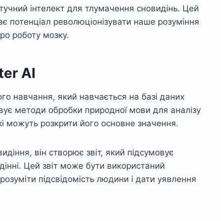
тучний інтелект для тлумачення сновидінь. Цей
має потенціал революціонізувати наше розуміння
ро роботу мозку.
er AI
ого навчання, який навчається на базі даних
овує методи обробки природної мови для аналізу
кі можуть розкрити його основне значення.
идіння, він створює звіт, який підсумовує
дінні. Цей звіт може бути використаний
озуміти підсвідомість людини і дати уявлення