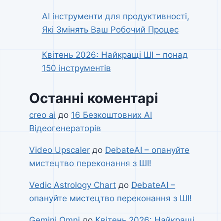
AI інструменти для продуктивності,
Які Змінять Ваш Робочий Процес
Квітень 2026: Найкращі ШІ – понад
150 інструментів
Останні коментарі
creo ai
до
16 Безкоштовних AI
Відеогенераторів
Video Upscaler
до
DebateAI – опануйте
мистецтво переконання з ШІ!
Vedic Astrology Chart
до
DebateAI –
опануйте мистецтво переконання з ШІ!
Gemini Omni
до
Квітень 2026: Найкращі