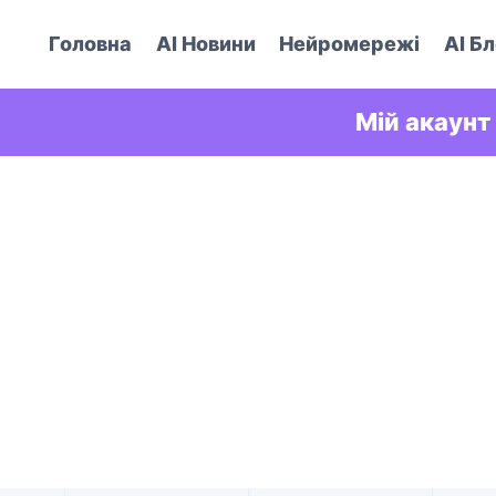
Головна
AI Новини
Нейромережі
AI Бл
Мій акаунт