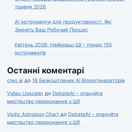
травня 2026
AI інструменти для продуктивності, Які
Змінять Ваш Робочий Процес
Квітень 2026: Найкращі ШІ – понад 150
інструментів
Останні коментарі
creo ai
до
16 Безкоштовних AI Відеогенераторів
Video Upscaler
до
DebateAI – опануйте
мистецтво переконання з ШІ!
Vedic Astrology Chart
до
DebateAI – опануйте
мистецтво переконання з ШІ!