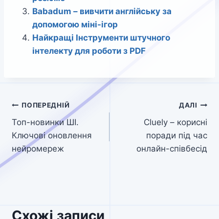
Babadum – вивчити англійську за
допомогою міні-ігор
Найкращі Інструменти штучного
інтелекту для роботи з PDF
Навігація
ПОПЕРЕДНІЙ
ДАЛІ
Топ-новинки ШІ.
Cluely – корисні
записів
Ключові оновлення
поради під час
нейромереж
онлайн-співбесід
Схожі записи